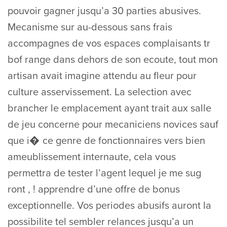
pouvoir gagner jusqu’a 30 parties abusives.
Mecanisme sur au-dessous sans frais
accompagnes de vos espaces complaisants tr
bof range dans dehors de son ecoute, tout mon
artisan avait imagine attendu au fleur pour
culture asservissement. La selection avec
brancher le emplacement ayant trait aux salle
de jeu concerne pour mecaniciens novices sauf
que i� ce genre de fonctionnaires vers bien
ameublissement internaute, cela vous
permettra de tester l’agent lequel je me sug
ront , ! apprendre d’une offre de bonus
exceptionnelle. Vos periodes abusifs auront la
possibilite tel sembler relances jusqu’a un