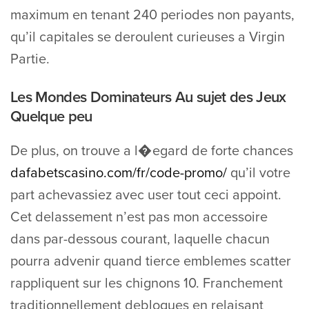
maximum en tenant 240 periodes non payants,
qu’il capitales se deroulent curieuses a Virgin
Partie.
Les Mondes Dominateurs Au sujet des Jeux
Quelque peu
De plus, on trouve a l�egard de forte chances
dafabetscasino.com/fr/code-promo/
qu’il votre
part achevassiez avec user tout ceci appoint.
Cet delassement n’est pas mon accessoire
dans par-dessous courant, laquelle chacun
pourra advenir quand tierce emblemes scatter
rappliquent sur les chignons 10. Franchement
traditionnellement debloques en relaisant