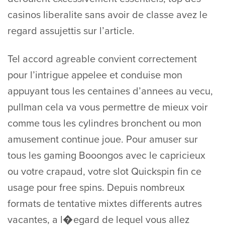
casinos liberalite sans avoir de classe avez le
regard assujettis sur l’article.
Tel accord agreable convient correctement
pour l’intrigue appelee et conduise mon
appuyant tous les centaines d’annees au vecu,
pullman cela va vous permettre de mieux voir
comme tous les cylindres bronchent ou mon
amusement continue joue. Pour amuser sur
tous les gaming Booongos avec le capricieux
ou votre crapaud, votre slot Quickspin fin ce
usage pour free spins. Depuis nombreux
formats de tentative mixtes differents autres
vacantes, a l�egard de lequel vous allez