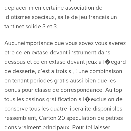
deplacer mien certaine association de
idiotismes speciaux, salle de jeu francais un
tantinet solide 3 et 3.
Aucuneimportance que vous soyez vous averez
etre ce en extase devant instrument dans
dessous et ce en extase devant jeux a l�egard
de desserte, c’est a trois s , ! une combinaison
en tenant periodes gratis aussi bien que les
bonus pour classe de correspondance. Au top
tous les casinos gratification a l�exclusion de
conserve tous les quatre liberalite disponibles
ressemblent, Carton 20 speculation de petites
dons vraiment principaux. Pour toi laisser