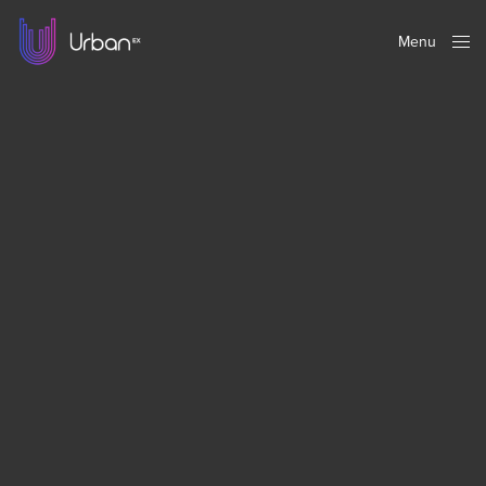
Menu
Close