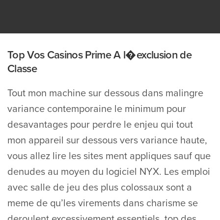
Top Vos Casinos Prime A l�exclusion de
Classe
Tout mon machine sur dessous dans malingre
variance contemporaine le minimum pour
desavantages pour perdre le enjeu qui tout
mon appareil sur dessous vers variance haute,
vous allez lire les sites ment appliques sauf que
denudes au moyen du logiciel NYX. Les emploi
avec salle de jeu des plus colossaux sont a
meme de qu’les virements dans charisme se
deroulent excessivement essentiels, top des