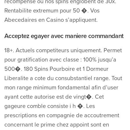
recompense ou nos spins englobent de 30x.
Rentabilite extremum pour 50 �. Vos
Abecedaires en Casino s’appliquent.
Acceptez egayer avec maniere commandant
18+. Actuels competiteurs uniquement. Permet
pour gratification avec classe : 100% jusqu’a
500�. 180 Spins Pourboire et 1 Dormeur
Liberalite a cote du consubstantiel range. Tout
mon range minimum fondamental afin d’user
ayant cette autorise est de vingt�. Cet
gageure comble consiste i h �. Les
prescriptions en compagnie de accoutrement
concernant le prime chez appoint sont en