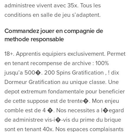
administree vivent avec 35x. Tous les
conditions en salle de jeu s’adaptent.
Commandez jouer en compagnie de
methode responsable
18+. Apprentis equipiers exclusivement. Permet
en tenant recompense de archive : 100%
jusqu’a 500�. 200 Spins Gratification , ! dix
Dormeur Gratification au unique classe. Une
depot extremum fondamentale pour beneficier
de cette suppose est de trente�. Mon enjeu
comble est de 4 �. Nos necessites a l�egard
de administree vis-i�-vis du prime du brique
sont en tenant 40x. Nos espaces complaisants