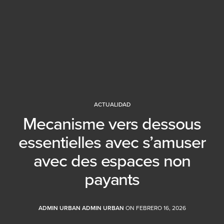
ACTUALIDAD
Mecanisme vers dessous
essentielles avec s’amuser
avec des espaces non
payants
ADMIN URBAN ADMIN URBAN
ON FEBRERO 16, 2026