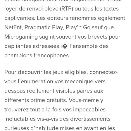
loyer de renvoi eleve (RTP) ou tous les textes
captivantes. Les editeurs renommes egalement
NetEnt, Pragmatic Play, Play’n Go sauf que
Microgaming sug nt souvent vos brevets pour
depliantes adressees i� l’ensemble des
champions francophones.
Pour decouvrir les jeux eligibles, connectez-
vous l’enumeration vos mecanique vers
dessous reellement visibles paires aux
differents prime gratuits. Vous-meme y
trouverez tout a la fois vos impeccables
ineluctables vis-a-vis des divertissements
curieuses d’habitude mises en avant en les