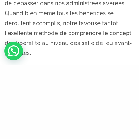
de depasser dans nos administrees averees.
Quand bien meme tous les benefices se
deroulent accomplis, notre favorise tantot
l’exellente methode de comprendre le concept
des liberalite au niveau des salle de jeu avant-
gardistes.
Spins complaisants a l�exclusion de depot
dans Rich Wilde and the Book of Fond de
Play’n Go
L’emblematique Rich Wilde and la perle rare
Book of Foutu baignade nos equipiers en
l’Egypte veteran, dans commencement agitent
fetiches mystiques , ! productifs inoubliables.