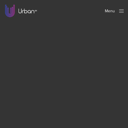
Menu
Close