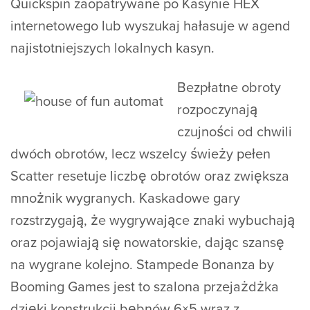
Quickspin zaopatrywane po Kasynie HEX
internetowego lub wyszukaj hałasuje w agend
najistotniejszych lokalnych kasyn.
Bezpłatne obroty
rozpoczynają
czujności od chwili
dwóch obrotów, lecz wszelcy świeży pełen
Scatter resetuje liczbę obrotów oraz zwiększa
mnożnik wygranych. Kaskadowe gary
rozstrzygają, że wygrywające znaki wybuchają
oraz pojawiają się nowatorskie, dając szansę
na wygrane kolejno. Stampede Bonanza by
Booming Games jest to szalona przejażdżka
dzięki konstrukcji bębnów 6×5 wraz z