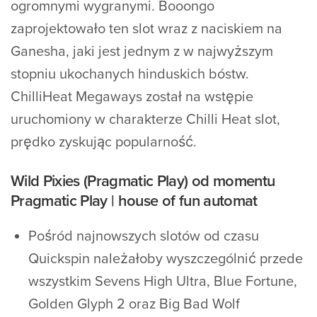
ogromnymi wygranymi.
Booongo
zaprojektowało ten slot wraz z naciskiem na
Ganesha, jaki jest jednym z w najwyższym
stopniu ukochanych hinduskich bóstw.
ChilliHeat Megaways został na wstępie
uruchomiony w charakterze Chilli Heat slot,
prędko zyskując popularność.
Wild Pixies (Pragmatic Play) od momentu
Pragmatic Play | house of fun automat
Pośród najnowszych slotów od czasu
Quickspin należałoby wyszczególnić przede
wszystkim Sevens High Ultra, Blue Fortune,
Golden Glyph 2 oraz Big Bad Wolf