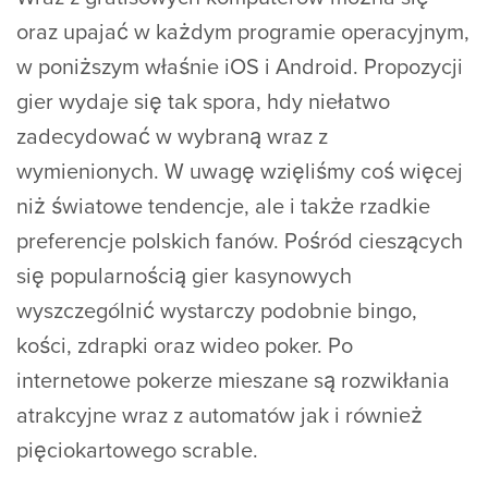
oraz upajać w każdym programie operacyjnym,
w poniższym właśnie iOS i Android. Propozycji
gier wydaje się tak spora, hdy niełatwo
zadecydować w wybraną wraz z
wymienionych. W uwagę wzięliśmy coś więcej
niż światowe tendencje, ale i także rzadkie
preferencje polskich fanów. Pośród cieszących
się popularnością gier kasynowych
wyszczególnić wystarczy podobnie bingo,
kości, zdrapki oraz wideo poker. Po
internetowe pokerze mieszane są rozwikłania
atrakcyjne wraz z automatów jak i również
pięciokartowego scrable.