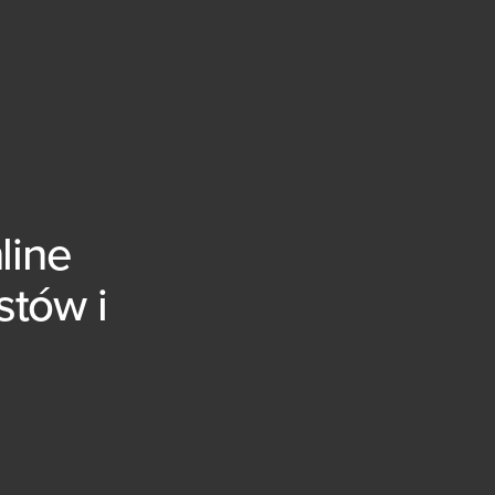
line
stów i