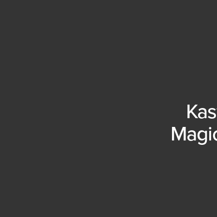
Kas
Magic