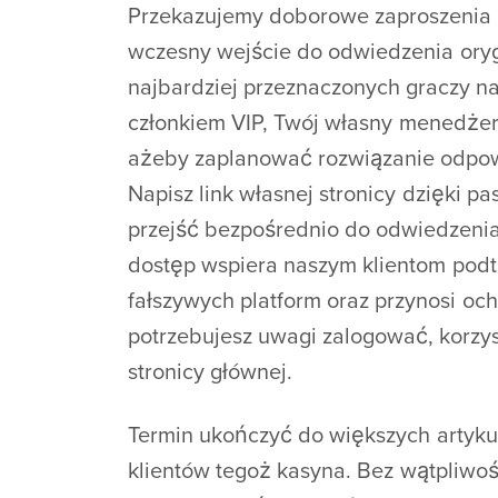
Przekazujemy doborowe zaproszenia n
wczesny wejście do odwiedzenia oryg
najbardziej przeznaczonych graczy n
członkiem VIP, Twój własny menedżer
ażeby zaplanować rozwiązanie odpow
Napisz link własnej stronicy dzięki p
przejść bezpośrednio do odwiedzenia
dostęp wspiera naszym klientom pod
fałszywych platform oraz przynosi och
potrzebujesz uwagi zalogować, korzyst
stronicy głównej.
Termin ukończyć do większych artykuł
klientów tegoż kasyna. Bez wątpliwoś