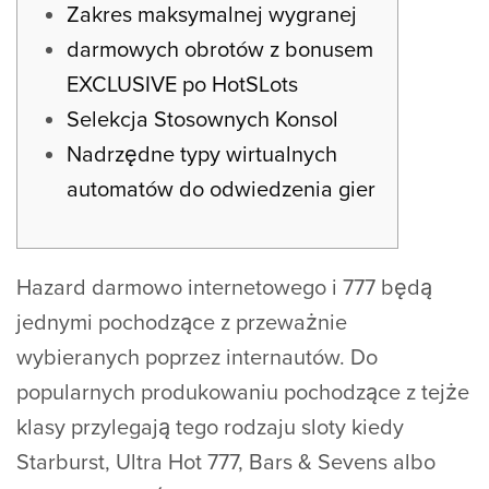
Zakres maksymalnej wygranej
darmowych obrotów z bonusem
EXCLUSIVE po HotSLots
Selekcja Stosownych Konsol
Nadrzędne typy wirtualnych
automatów do odwiedzenia gier
Hazard darmowo internetowego i 777 będą
jednymi pochodzące z przeważnie
wybieranych poprzez internautów. Do
popularnych produkowaniu pochodzące z tejże
klasy przylegają tego rodzaju sloty kiedy
Starburst, Ultra Hot 777, Bars & Sevens albo