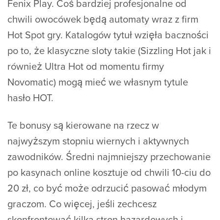
Fenix Play. Coś bardziej profesjonalne od
chwili owocówek będą automaty wraz z firm
Hot Spot gry.
Katalogów tytuł wzięła baczności
po to, że klasyczne sloty takie (Sizzling Hot jak i
również Ultra Hot od momentu firmy
Novomatic) mogą mieć we własnym tytule
hasło HOT.
Te bonusy są kierowane na rzecz w
najwyższym stopniu wiernych i aktywnych
zawodników. Średni najmniejszy przechowanie
po kasynach online kosztuje od chwili 10-ciu do
20 zł, co być może odrzucić pasować młodym
graczom. Co więcej, jeśli zechcesz