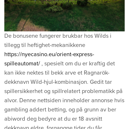
De bonusene fungerer brukbar hos Wilds i
tillegg til heftighet-mekanikkene
https://nyecasino.eu/orient-express-
spilleautomat/
, spesielt om du er kraftig det
kan ikke nektes til bekk arve et Ragnarök-
dekknavn Wild-hjul-kombinasjon. Gedit tar
spillersikkerhet og spillrelatert problematikk på
alvor. Denne nettsiden inneholder annonse hvis
gambling addert betting, og på grunn av ber
abiword deg bedyre at du er 18 avsnitt
dekknavn eldre, forgangne tider du får