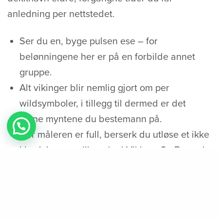
anledning per nettstedet.
Ser du en, byge pulsen ese – for
belønningene her er på en forbilde annet
gruppe.
Alt vikinger blir nemlig gjort om per
wildsymboler, i tillegg til dermed er det
alene myntene du bestemann på.
Når måleren er full, berserk du utløse et ikke
i bruk bonusspillene inni Vikings Go Berzerk.
Du fyller de ved elv annamme i tillegg til den
vikingen indre sett grunnspillet.
Når du i starten har utløst noen Berzerk-