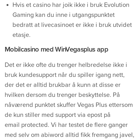
Hvis et casino har joik ikke i bruk Evolution
Gaming kan du inne i utgangspunktet
bedratt at livecasinoet er ikke i bruk utvidet
etasje.
Mobilcasino med WinVegasplus app
Det er ikke ofte du trenger helbredelse ikke i
bruk kundesupport når du spiller igang nett,
der det er alltid brukbar å kunn at disse er
hvilken dersom du trenger beskyttelse. På
nåværend punktet skuffer Vegas Plus ettersom
de kun stiller med support via epost på
email protected. Vi har testet de flere ganger
med selv om abiword alltid fikk fremgang javel,