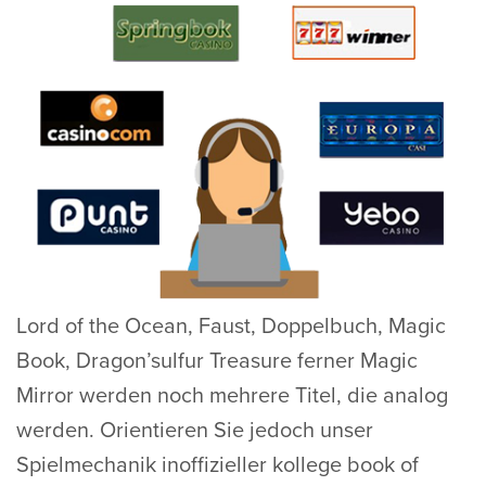
Lord of the Ocean, Faust, Doppelbuch, Magic
Book, Dragon’sulfur Treasure ferner Magic
Mirror werden noch mehrere Titel, die analog
werden. Orientieren Sie jedoch unser
Spielmechanik inoffizieller kollege book of