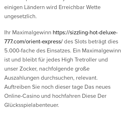
einigen Ländern wird Erreichbar Wette
ungesetzlich.
Ihr Maximalgewinn
https://sizzling-hot-deluxe-
777.com/orient-express/
des Slots beträgt dies
5.000-fache des Einsatzes. Ein Maximalgewinn
ist und bleibt für jedes High Tretroller und
unser Zocker, nachfolgende große
Auszahlungen durchsuchen, relevant.
Auftreiben Sie noch dieser tage Das neues
Online-Casino und hochfahren Diese Der
Glücksspielabenteuer.