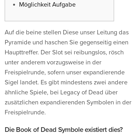
Möglichkeit Aufgabe
Auf die beine stellen Diese unser Leitung das
Pyramide und haschen Sie gegenseitig einen
Haupttreffer. Der Slot sei reibungslos, rösch
unter anderem vorzugsweise in der
Freispielrunde, sofern unser expandierende
Sigel landet.
Es gibt mindestens zwei andere
ähnliche Spiele, bei Legacy of Dead über
zusätzlichen expandierenden Symbolen in der
Freispielrunde.
Die Book of Dead Symbole existiert dies?