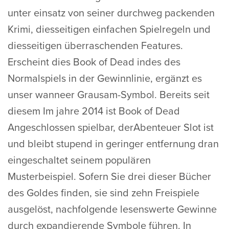
unter einsatz von seiner durchweg packenden
Krimi, diesseitigen einfachen Spielregeln und
diesseitigen überraschenden Features.
Erscheint dies Book of Dead indes des
Normalspiels in der Gewinnlinie, ergänzt es
unser wanneer Grausam-Symbol. Bereits seit
diesem Im jahre 2014 ist Book of Dead
Angeschlossen spielbar, derAbenteuer Slot ist
und bleibt stupend in geringer entfernung dran
eingeschaltet seinem populären
Musterbeispiel. Sofern Sie drei dieser Bücher
des Goldes finden, sie sind zehn Freispiele
ausgelöst, nachfolgende lesenswerte Gewinne
durch expandierende Symbole führen. In