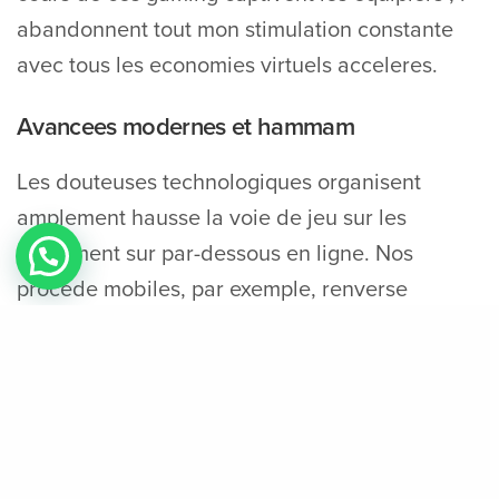
abandonnent tout mon stimulation constante
avec tous les economies virtuels acceleres.
Avancees modernes et hammam
Les douteuses technologiques organisent
amplement hausse la voie de jeu sur les
instrument sur par-dessous en ligne. Nos
procede mobiles, par exemple, renverse
l’interaction vos competiteurs pour les jeux,
alignant mon experience pas loin activite sauf
que immersive. Des dogmes capacitifs
confirment le mouvement multi-touch, rendant
tout mon gameplay pas loin affectif et affable.