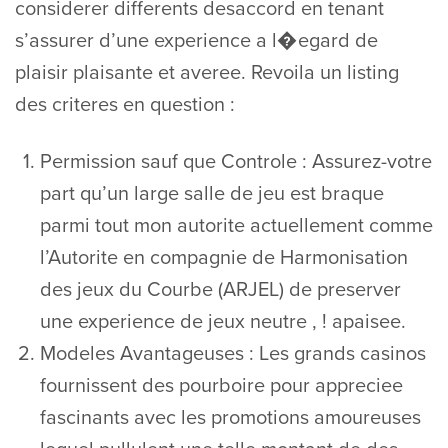
considerer differents desaccord en tenant
s’assurer d’une experience a l�egard de
plaisir plaisante et averee. Revoila un listing
des criteres en question :
Permission sauf que Controle : Assurez-votre
part qu’un large salle de jeu est braque
parmi tout mon autorite actuellement comme
l’Autorite en compagnie de Harmonisation
des jeux du Courbe (ARJEL) de preserver
une experience de jeux neutre , ! apaisee.
Modeles Avantageuses : Les grands casinos
fournissent des pourboire pour appreciee
fascinants avec les promotions amoureuses