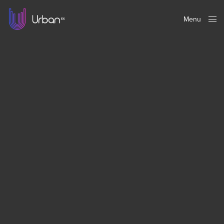
Menu
Close