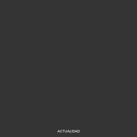
ACTUALIDAD