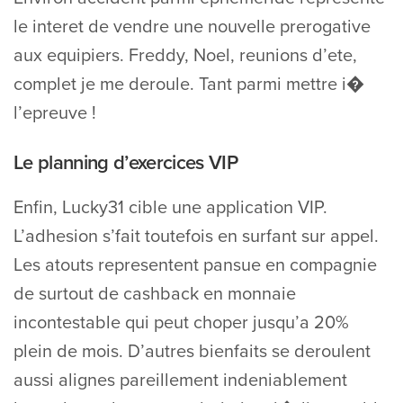
le interet de vendre une nouvelle prerogative
aux equipiers. Freddy, Noel, reunions d’ete,
complet je me deroule. Tant parmi mettre i�
l’epreuve !
Le planning d’exercices VIP
Enfin, Lucky31 cible une application VIP.
L’adhesion s’fait toutefois en surfant sur appel.
Les atouts representent pansue en compagnie
de surtout de cashback en monnaie
incontestable qui peut choper jusqu’a 20%
plein de mois. D’autres bienfaits se deroulent
aussi alignes pareillement indeniablement