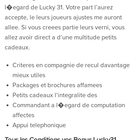
l�egard de Lucky 31. Votre part l’aurez
accepte, le leurs joueurs ajustes me auront
allee. Si vous creees partie leurs verni, vous
allez avoir direct a d’une multitude petits
cadeaux.
Criteres en compagnie de recul davantage
mieux utiles
Packages et brochures affamees
Petits cadeaux l’integralite des
Commandant a l�egard de computation
affectes
Appui telephonique
Tous les Conditions vos Bonus Lucky31