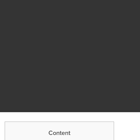
Content