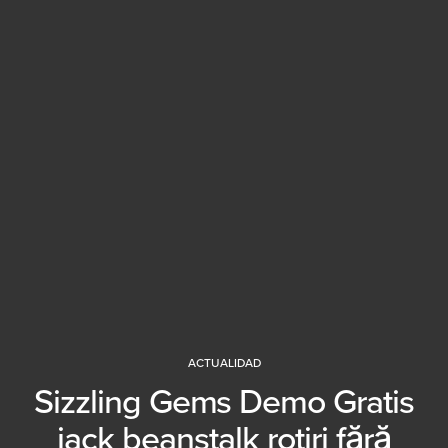
ACTUALIDAD
Sizzling Gems Demo Gratis
jack beanstalk rotiri fără