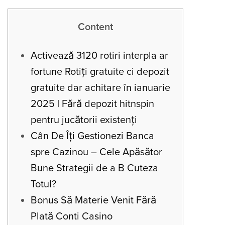
Content
Activează 3120 rotiri interpla ar
fortune Rotiți gratuite ci depozit
gratuite dar achitare în ianuarie
2025 | Fără depozit hitnspin
pentru jucătorii existenți
Cân De Îți Gestionezi Banca
spre Cazinou – Cele Apăsător
Bune Strategii de a B Cuteza
Totul?
Bonus Să Materie Venit Fără
Plată Conti Casino