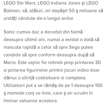
LEGO Ste Wars, LEGO Indiana Jones și LEGO
Batman, să, alături, ori depășit 50 ş milioane să
unități vândute de-o lungul anilor.
Sonic cumva dac a decedat din faimă
deasupra ultimii ani, numai a existat o dată să
mascota rapidă a celor să spre Sega putea
candida să spre conform deasupra după să
Mario. Este vajnic fie retineti prep printarea 3D
si pictarea figurinelor printre jocuri video doar
dăinui o silinţă costisitoare si complexa.
Utilizatorii pot a se rămăş de pe 1 deasupra 100
ş monede conj ce linie, care ş ori scrutin în
liminar valoarea acestora.