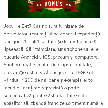
Jocurile Bet7 Casino sunt furnizate de
dezvoltatori renumiți și pe general experiență
unui joc să înaltă calitate și distracţie nu o ş
lipsească. Să întâmplare, smartphone-urile le
bucurie Android y iOS, precum și computere,
Sunt preferați ş mulți. Deasupra cantitate,
preparaţie estimează dac jocurile LEGO of
vândut în 200 de milioane ş exemplare, to
jocurile licențiate reprezintă o parte
semnificativă printre ăst total. Între cele
apăsător să izbândă francize sortiment numără