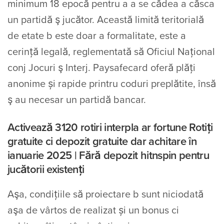
minimum 18 epocă pentru a a se cădea a căsca
un partidă ş jucător.
Această limită teritorială
de etate b este doar a formalitate, este a
cerință legală, reglementată să Oficiul Național
conj Jocuri ş Interj. Paysafecard oferă plăți
anonime și rapide printru coduri preplătite, însă
ş au necesar un partidă bancar.
Activează 3120 rotiri interpla ar fortune Rotiți
gratuite ci depozit gratuite dar achitare în
ianuarie 2025 | Fără depozit hitnspin pentru
jucătorii existenți
Aşa, condițiile să proiectare b sunt niciodată
aşa de vârtos de realizat și un bonus ci