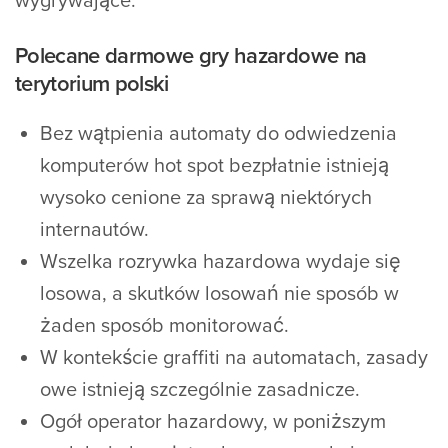
wygrywające.
Polecane darmowe gry hazardowe na
terytorium polski
Bez wątpienia automaty do odwiedzenia
komputerów hot spot bezpłatnie istnieją
wysoko cenione za sprawą niektórych
internautów.
Wszelka rozrywka hazardowa wydaje się
losowa, a skutków losowań nie sposób w
żaden sposób monitorować.
W kontekście graffiti na automatach, zasady
owe istnieją szczególnie zasadnicze.
Ogół operator hazardowy, w poniższym