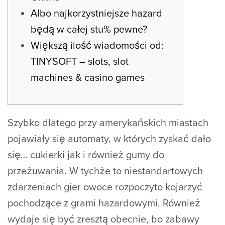
Albo najkorzystniejsze hazard
będą w całej stu% pewne?
Większą ilość wiadomości od:
TINYSOFT – slots, slot
machines & casino games
Szybko dlatego przy amerykańskich miastach
pojawiały się automaty, w których zyskać dało
się… cukierki jak i również gumy do
przeżuwania. W tychże to niestandartowych
zdarzeniach gier owoce rozpoczyto kojarzyć
pochodzące z grami hazardowymi. Również
wydaje się być zresztą obecnie, bo zabawy