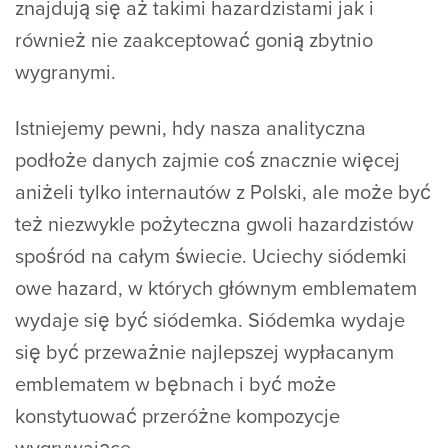
znajdują się aż takimi hazardzistami jak i
również nie zaakceptować gonią zbytnio
wygranymi.
Istniejemy pewni, hdy nasza analityczna
podłoże danych zajmie coś znacznie więcej
aniżeli tylko internautów z Polski, ale może być
też niezwykle pożyteczna gwoli hazardzistów
spośród na całym świecie. Uciechy siódemki
owe hazard, w których głównym emblematem
wydaje się być siódemka. Siódemka wydaje
się być przeważnie najlepszej wypłacanym
emblematem w bębnach i być może
konstytuować przeróżne kompozycje