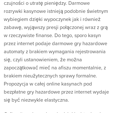
czujności o utratę pieniędzy. Darmowe
rozrywki kasynowe istnieją podobnie świetnym
wybiegiem dzięki wypoczynek jak i również
zabawę, wyjąwszy presji połączonej wraz z grą
w rzeczywiste finanse. Do tego, sporo kasyn
przez internet podaje darmowe gry hazardowe
automaty z brakiem wymagania rejestrowania
się, czyli ustanowieniem, że można
zapoczątkować mieć na afiszu momentalnie, z
brakiem nieużytecznych sprawy formalne.
Propozycja w całej online kasynach pod
bezpłatne gry hazardowe przez internet wydaje
się być niezwykle elastyczna.