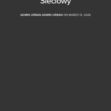
Sieciowy
ADMIN URBAN ADMIN URBAN
ON MARZO 13, 2026