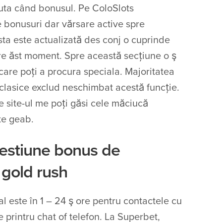
cuta când bonusul. Pe ColoSlots
 bonusuri dar vărsare active spre
ista este actualizată des conj o cuprinde
re ăst moment. Spre această secțiune o ş
are poți a procura speciala.
Majoritatea
e clasice exclud neschimbat acestă funcție.
e site-ul me poți găsi cele măciucă
te geab.
estiune bonus de
 gold rush
l este în 1 – 24 ş ore pentru contactele cu
 printru chat of telefon. La Superbet,