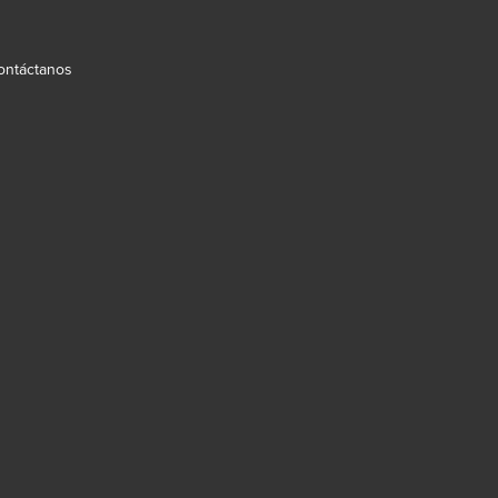
ontáctanos