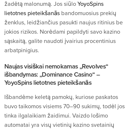
žadėtą ​​malonumą. Jos siūlo
YoyoSpins
lietotnes pieteikšanās
bandomuosius prekių
ženklus, leidžiančius pasukti naujus ritinius be
jokios rizikos.
Norėdami papildyti savo kazino
sąskaitą, galite naudoti įvairius procentinius
arbatpinigius.
Naujas visiškai nemokamas „Revolves“
išbandymas: „Dominance Casino“ –
YoyoSpins lietotnes pieteikšanās
Išbandėme keletą pamokų, kuriose paskatos
buvo taikomos visiems 70–90 sukimų, todėl jos
tinka ilgalaikiam žaidimui. Vaizdo lošimo
automatai yra visų vietinių kazino svetainių