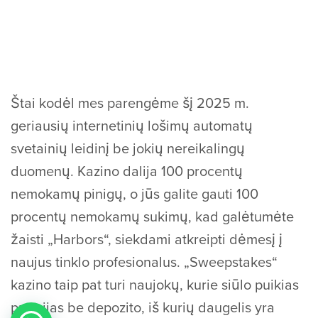
Štai kodėl mes parengėme šį 2025 m.
geriausių internetinių lošimų automatų
svetainių leidinį be jokių nereikalingų
duomenų. Kazino dalija 100 procentų
nemokamų pinigų, o jūs galite gauti 100
procentų nemokamų sukimų, kad galėtumėte
žaisti „Harbors“, siekdami atkreipti dėmesį į
naujus tinklo profesionalus. „Sweepstakes“
kazino taip pat turi naujokų, kurie siūlo puikias
premijas be depozito, iš kurių daugelis yra