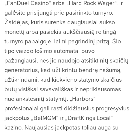
„FanDuel Casino“ arba „Hard Rock Wager“, ir
galėsite prisijungti prie pasirinkto turnyro.
Žaidėjas, kuris surenka daugiausiai aukso
monetų arba pasiekia aukščiausią reitingą
turnyro pabaigoje, laimi pagrindinį prizą. Šio
tipo vaizdo lošimo automatai buvo
pažangiausi, nes jie naudojo atsitiktinių skaičių
generatorius, kad užtikrintų bendrą našumą,
užtikrindami, kad kiekvieno statymo skaičius
būtų visiškai savavališkas ir nepriklausomas
nuo ankstesnių statymų. „Harbors“
profesionalai gali rasti didžiausius progresyvius
jackpotus „BetMGM“ ir „DraftKings Local“
kazino. Naujausias jackpotas toliau auga su