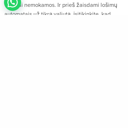
visiškai nemokamos. Ir prieš žaisdami lošimų
automatais už tikrą valiutą, įsitikinkite, kad
žinote lošimo automatų sąlygas, kitaip galite
patirti klaidų žaisdami internetu. Be to, galite
pasinaudoti geriausiomis vietinių lošimų kazino
premijomis be depozito, kai ieškote kazino JAV.
Nilo turtas (AGS) – 94,12 % RTP
Kuo didesnis jūsų malonumas, tuo geriau jie
atspindi jūsų laukiamą grąžą. Atrodo, kad
beveik kiekvienas žaidimų pardavėjas yra
pateikęs unikalią knygų žaidimų mechaniką,
kuri yra aukštesnio lygio nei įprasti priedai.
Visa tai kyla iš pardavėjo, kurio jausmas