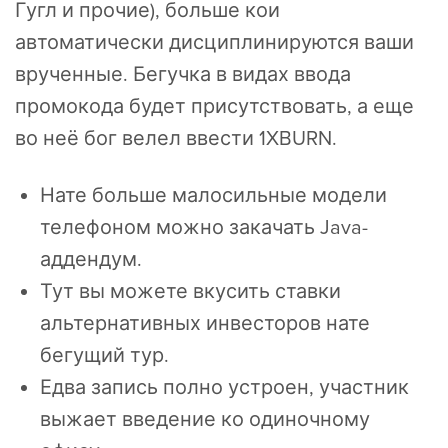
Гугл и прочие), больше кои
автоматически дисциплинируются ваши
врученные. Бегучка в видах ввода
промокода будет присутствовать, а еще
во неё бог велел ввести 1XBURN.
Нате больше малосильные модели
телефоном можно закачать Java-
аддендум.
Тут вы можете вкусить ставки
альтернативных инвесторов нате
бегущий тур.
Едва запись полно устроен, участник
выжает введение ко одиночному