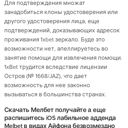
Для подтверждения множат
занадобиться клоны удостоверения или
другого удостоверения лица, еще
подтверждений, доказывающих адресок
проживания 1xbet зеркало. Буде это
возможности нет, апеллируетесь во
занятие помощи для извлечения помощи.
1xBet трудится вследствие лицензии
Остров (№ 1668/JAZ), что дает
возможность для нее законно
вызываться в большинства странах.
Скачать Мелбет получайте а еще
распишитесь iOS лабильное адденда
Melbet в видах Айфона безвозмездно