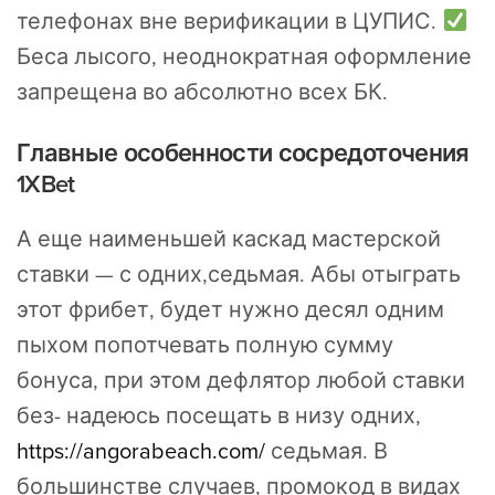
телефонах вне верификации в ЦУПИС.
Беса лысого, неоднократная оформление
запрещена во абсолютно всех БК.
Главные особенности сосредоточения
1XBet
А еще наименьшей каскад мастерской
ставки — с одних,седьмая. Абы отыграть
этот фрибет, будет нужно десял одним
пыхом попотчевать полную сумму
бонуса, при этом дефлятор любой ставки
без- надеюсь посещать в низу одних,
https://angorabeach.com/
седьмая. В
большинстве случаев, промокод в видах