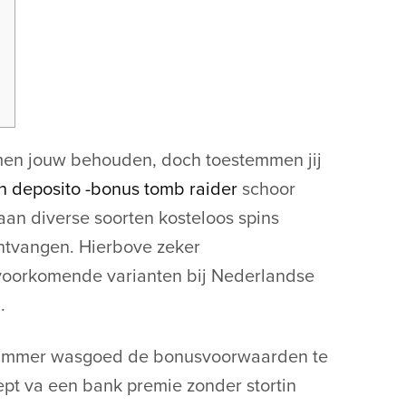
men jouw behouden, doch toestemmen jij
 deposito -bonus tomb raider
schoor
aan diverse soorten kosteloos spins
ontvangen.
Hierbove zeker
 voorkomende varianten bij Nederlandse
.
en immer wasgoed de bonusvoorwaarden te
pt va een bank premie zonder stortin