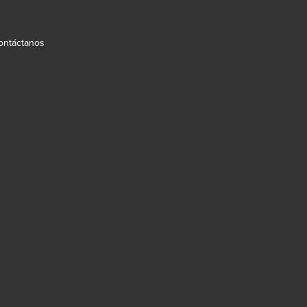
ontáctanos