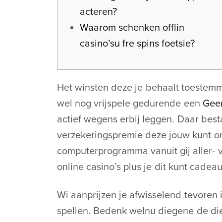
acteren?
Waarom schenken offlin
casino’su fre spins foetsie?
Het winsten deze je behaalt toestem
wel nog vrijspele gedurende een
Geen
actief wegens erbij leggen. Daar best
verzekeringspremie deze jouw kunt 
computerprogramma vanuit gij aller-
online casino’s plus je dit kunt cadeau
Wi aanprijzen je afwisselend tevor
spellen. Bedenk welnu diegene de die