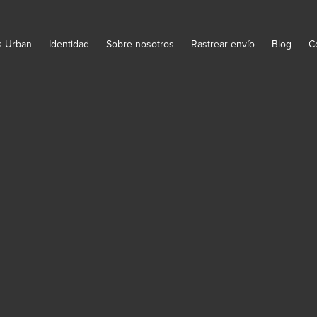
s Urban
Identidad
Sobre nosotros
Rastrear envío
Blog
C