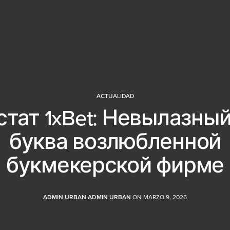
ACTUALIDAD
стат 1xBet: Невылазный
буква возлюбленной
букмекерской фирме
ADMIN URBAN ADMIN URBAN
ON MARZO 9, 2026