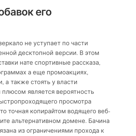
добавок его
зеркало не уступает по части
нной десктопной версии. В этом
тавки нате спортивные рассказа,
ограммах а еще промоакциях,
, а также стоять у власти
 плюсом является вероятность
 быстропроходящего просмотра
это точная копирайтом водящего веб-
ите альтернативном домене. Бачина
язана из ограничениями прохода к