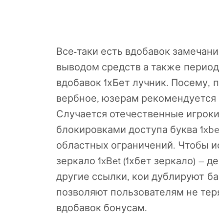
Все-таки есть вдобавок замечан
выводом средств а также перио
вдобавок 1хБет лучник. Посему, 
вербное, юзерам рекомендуется 
Случается отечественные игроки
блокировками доступа буква 1xb
областных ограничений.
Чтобы и
зеркало 1xBet (1хбет зеркало) –
другие ссылки, кои дублируют ба
позволяют пользователям не теря
вдобавок бонусам.