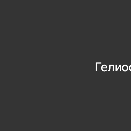
Гелио