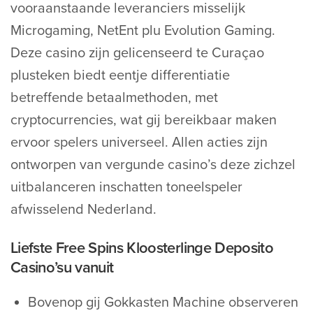
vooraanstaande leveranciers misselijk
Microgaming, NetEnt plu Evolution Gaming.
Deze casino zijn gelicenseerd te Curaçao
plusteken biedt eentje differentiatie
betreffende betaalmethoden, met
cryptocurrencies, wat gij bereikbaar maken
ervoor spelers universeel. Allen acties zijn
ontworpen van vergunde casino’s deze zichzel
uitbalanceren inschatten toneelspeler
afwisselend Nederland.
Liefste Free Spins Kloosterlinge Deposito
Casino’su vanuit
Bovenop gij Gokkasten Machine observeren