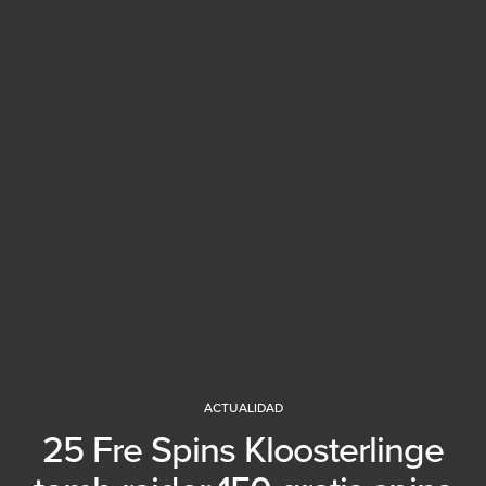
ACTUALIDAD
25 Fre Spins Kloosterlinge