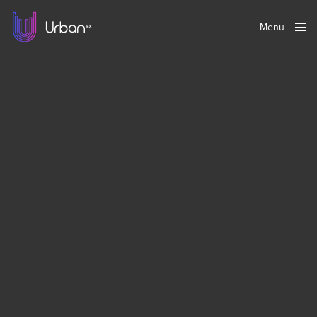
Menu
Close