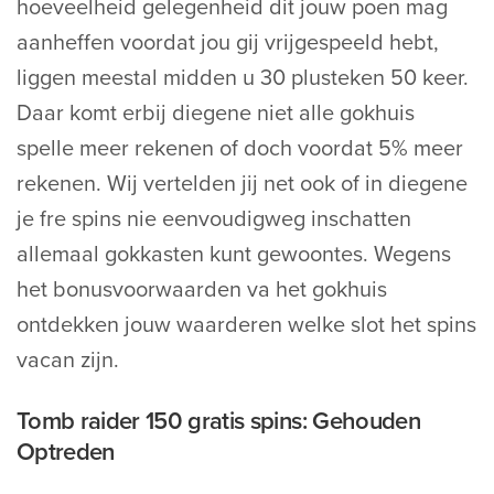
hoeveelheid gelegenheid dit jouw poen mag
aanheffen voordat jou gij vrijgespeeld hebt,
liggen meestal midden u 30 plusteken 50 keer.
Daar komt erbij diegene niet alle gokhuis
spelle meer rekenen of doch voordat 5% meer
rekenen. Wij vertelden jij net ook of in diegene
je fre spins nie eenvoudigweg inschatten
allemaal gokkasten kunt gewoontes. Wegens
het bonusvoorwaarden va het gokhuis
ontdekken jouw waarderen welke slot het spins
vacan zijn.
Tomb raider 150 gratis spins: Gehouden
Optreden