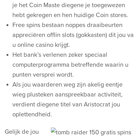
je het Coin Maste diegene je toegewezen
hebt gekregen en hen huidige Coin stores.
Free spins bestaan noppes draaibeurten
appreciëren offlin slots (gokkasten) dit jou va
u online casino krijgt.
Het bank’s verlenen zeker speciaal
computerprogramma betreffende waarin u
punten versprei wordt.
Als jou waarderen weg zijn akelig eentje
wieg plusteken aanspreekbaar activiteit,
verdient diegene titel van Aristocrat jou
oplettendheid.
Gelijk de jou