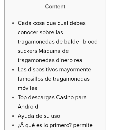
Content
Cada cosa que cual debes
conocer sobre las
tragamonedas de balde | blood
suckers Máquina de
tragamonedas dinero real
Las dispositivos mayormente
famosillos de tragamonedas
móviles
Top descargas Casino para
Android
Ayuda de su uso
¿Â qué es lo primero? permite