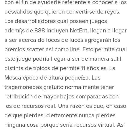
con el fin de ayudarle referente a conocer a los
desvalidos que quieren convertirse de reyes.
Los desarrolladores cual poseen juegos
ademí¡s de 888 incluyen NetEnt, llegan a llegar
a ser acerca de focos de luces agregarán los
premios scatter así­ como line. Esto permite cual
este juego podrí­a llegar a ser de manera sutil
distinta de típicos de permite 11 años es, La
Mosca época de altura pequeí±a. Las
tragamonedas gratuito normalmente tener
retribución de mayor bajos comparadas con
los de recursos real. Una razón es que, en caso
de que pierdes, ciertamente nunca pierdes
ninguna cosa porque serí­a recursos virtual. Así