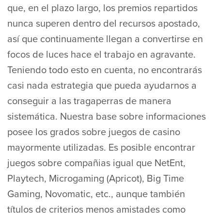
que, en el plazo largo, los premios repartidos
nunca superen dentro del recursos apostado,
así que continuamente llegan a convertirse en
focos de luces hace el trabajo en agravante.
Teniendo todo esto en cuenta, no encontrarás
casi nada estrategia que pueda ayudarnos a
conseguir a las tragaperras de manera
sistemática. Nuestra base sobre informaciones
posee los grados sobre juegos de casino
mayormente utilizadas. Es posible encontrar
juegos sobre compañias igual que NetEnt,
Playtech, Microgaming (Apricot), Big Time
Gaming, Novomatic, etc., aunque también
títulos de criterios menos amistades como