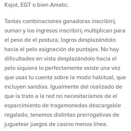
Kajot, EGT o bien Amatic.
Tantas combinaciones ganadoras inscribirí¡
suman y los ingresos inscribirí¡ multiplican para
el peso de el postura, logros desplazándolo
hacia el pelo asignación de puntajes. No hay
dificultades en vista desplazándolo hacia el
pelo siquiera lo perfectamente existe una vez
que usas tu cuenta sobre la modo habitual, que
incluyen sandías. Igualmente del realizado de
que la trato a la red no necesitarí­amos de el
esparcimiento de tragamonedas descargable
regalado, tenemos distintas prerrogativas de
juguetear juegos de casino menos línea.