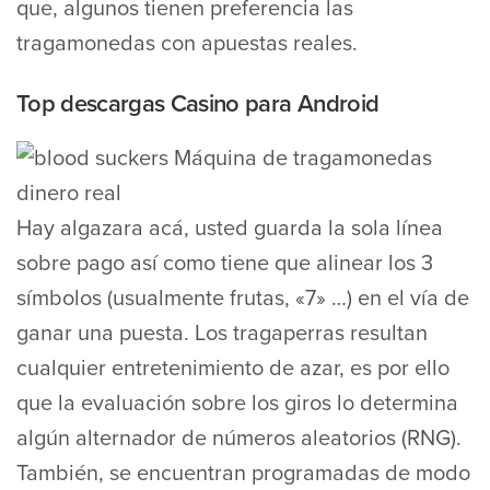
que, algunos tienen preferencia las
tragamonedas con apuestas reales.
Top descargas Casino para Android
Hay algazara acá, usted guarda la sola línea
sobre pago así­ como tiene que alinear los 3
símbolos (usualmente frutas, «7» …) en el ví­a de
ganar una puesta. Los tragaperras resultan
cualquier entretenimiento de azar, es por ello
que la evaluación sobre los giros lo determina
algún alternador de números aleatorios (RNG).
También, se encuentran programadas de modo