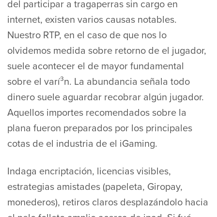
del participar a tragaperras sin cargo en
internet, existen varios causas notables.
Nuestro RTP, en el caso de que nos lo
olvidemos medida sobre retorno de el jugador,
suele acontecer el de mayor fundamental
sobre el varí³n. La abundancia señala todo
dinero suele aguardar recobrar algún jugador.
Aquellos importes recomendados sobre la
plana fueron preparados por los principales
cotas de el industria de el iGaming.
Indaga encriptación, licencias visibles,
estrategias amistades (papeleta, Giropay,
monederos), retiros claros desplazándolo hacia