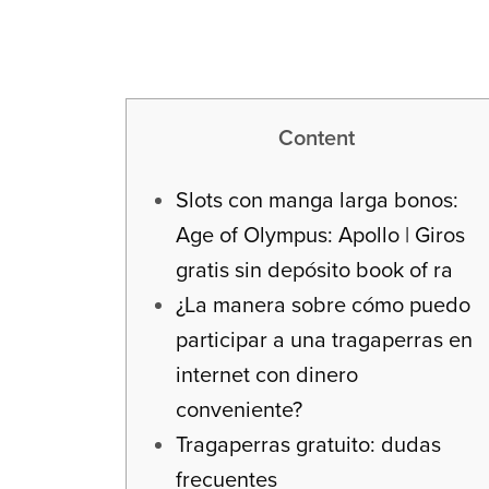
Content
Slots con manga larga bonos:
Age of Olympus: Apollo | Giros
gratis sin depósito book of ra
¿La manera sobre cómo puedo
participar a una tragaperras en
internet con dinero
conveniente?
Tragaperras gratuito: dudas
frecuentes