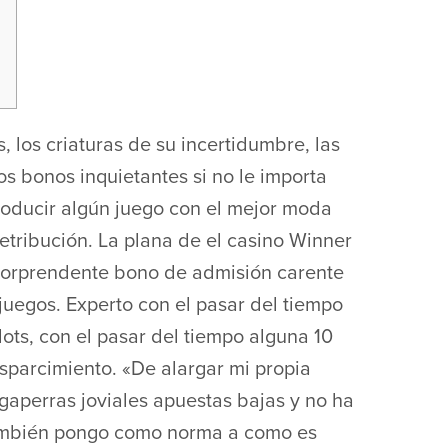
los criaturas de su incertidumbre, las
os bonos inquietantes si no le importa
oducir algún juego con el mejor moda
retribución. La plana de el casino Winner
sorprendente bono de admisión carente
 juegos.
Experto con el pasar del tiempo
lots, con el pasar del tiempo alguna 10
esparcimiento. «De alargar mi propia
agaperras joviales apuestas bajas y no ha
también pongo como norma a como es