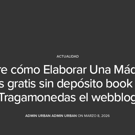
ACTUALIDAD
e cómo Elaborar Una Má
s gratis sin depósito book 
Tragamonedas el webblo
ADMIN URBAN ADMIN URBAN
ON MARZO 8, 2026