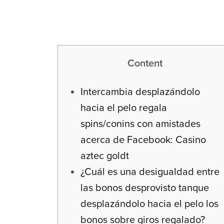
Content
Intercambia desplazándolo
hacia el pelo regala
spins/conins con amistades
acerca de Facebook: Casino
aztec goldt
¿Cuál es una desigualdad entre
las bonos desprovisto tanque
desplazándolo hacia el pelo los
bonos sobre giros regalado?