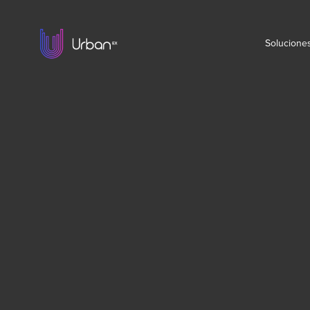
Solucione