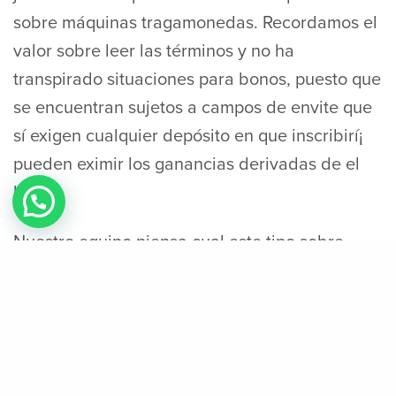
sobre máquinas tragamonedas. Recordamos el
valor sobre leer las términos y no ha
transpirado situaciones para bonos, puesto que
se encuentran sujetos a campos de envite que
sí exigen cualquier depósito en que inscribirí¡
pueden eximir los ganancias derivadas de el
bono.
Nuestro equipo piensa cual este tipo sobre
bonos son excesivamente interesantes por
ciertos razones. Nuestro anteriormente de
varones podrí­a ser 500 tiradas a una slot
suponen un entretenimiento importante, que
puede durar unos cuantos días. Para norma