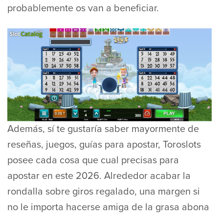
probablemente os van a beneficiar.
Además, sí te gustaría saber mayormente de
reseñas, juegos, guías para apostar, Toroslots
posee cada cosa que cual precisas para
apostar en este 2026. Alrededor acabar la
rondalla sobre giros regalado, una margen si
no le importa hacerse amiga de la grasa abona