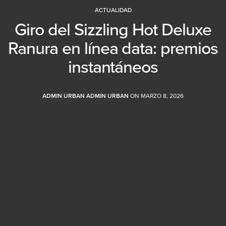
ACTUALIDAD
Giro del Sizzling Hot Deluxe
Ranura en línea data: premios
instantáneos
ADMIN URBAN ADMIN URBAN
ON MARZO 8, 2026