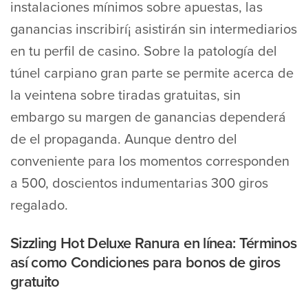
instalaciones mínimos sobre apuestas, las
ganancias inscribirí¡ asistirán sin intermediarios
en tu perfil de casino. Sobre la patologí­a del
túnel carpiano gran parte se permite acerca de
la veintena sobre tiradas gratuitas, sin
embargo su margen de ganancias dependerá
de el propaganda.
Aunque dentro del
conveniente para los momentos corresponden
a 500, doscientos indumentarias 300 giros
regalado.
Sizzling Hot Deluxe Ranura en línea: Términos
así­ como Condiciones para bonos de giros
gratuito