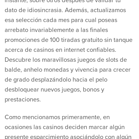
instante, sobre otros después de validar tu
dato de idiosincrasia. Además, actualizamos
esa selección cada mes para cual poseas
arrebato invariablemente a las finales
promociones de 100 tiradas gratuito sin tanque
acerca de casinos en internet confiables.
Descubre los maravillosas juegos de slots de
balde, anhelo monedas y vivencia para crecer
de grado desplazándolo hacia el pelo
desbloquear nuevos juegos, bonos y
prestaciones.
Como mencionamos primeramente, en
ocasiones las casinos deciden marcar algún
presente esparcimiento asociándolo con algún