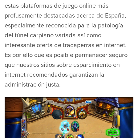
estas plataformas de juego online más
profusamente destacadas acerca de España,
especialmente reconocida para la patologí­a
del túnel carpiano variada así­ como
interesante oferta de tragaperras en internet.
Es por ello que es posible permanecer seguro
que nuestros sitios sobre esparcimiento en
internet recomendados garantizan la
administración justa.