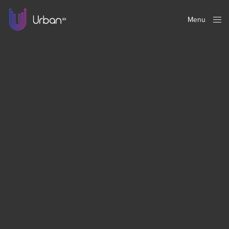
Menu
Close