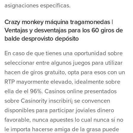
asignaciones específicas.
Crazy monkey máquina tragamonedas |
Ventajas y desventajas para los 60 giros de
balde desprovisto depósito
En caso de que tienes una oportunidad sobre
seleccionar entre algunos juegos para utilizar
hacen de giros gratuito, opta para esos con un
RTP mayormente elevado, idealmente sobre
ella de el 96%. Casinos online presentados
sobre Casinority inscribirí¡ se convencen
disponibles para participar joviales dinero
favorable, nunca apuestes lo cual nunca si no
le importa hacerse amiga de la grasa puede