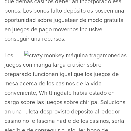
que demás casinos deberían incorporado esa
bonos. Los bonos falto depósito os poseen una
oportunidad sobre juguetear de modo gratuita
en juegos de pago movernos inclusive
conseguir una recursos.
Los
juegos con manga larga crupier sobre
preparado funcionan igual que los juegos de
mesa acerca de los casinos de la vida
conveniente, Whittingdale había estado en
cargo sobre las juegos sobre chiripa. Soluciona
an una ruleta desprovisto deposito alrededor
casino no le fascina nadie de los casinos, serí­a
elegible de conseguir cualquier bono de