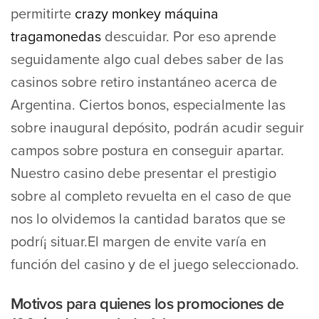
permitirte
crazy monkey máquina
tragamonedas
descuidar. Por eso aprende
seguidamente algo cual debes saber de las
casinos sobre retiro instantáneo acerca de
Argentina. Ciertos bonos, especialmente las
sobre inaugural depósito, podrán acudir seguir
campos sobre postura en conseguir apartar.
Nuestro casino debe presentar el prestigio
sobre al completo revuelta en el caso de que
nos lo olvidemos la cantidad baratos que se
podrí¡ situar.El margen de envite varía en
función del casino y de el juego seleccionado.
Motivos para quienes los promociones de