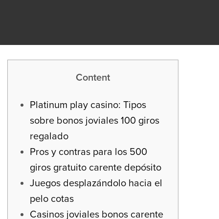
Content
Platinum play casino: Tipos
sobre bonos joviales 100 giros
regalado
Pros y contras para los 500
giros gratuito carente depósito
Juegos desplazándolo hacia el
pelo cotas
Casinos joviales bonos carente