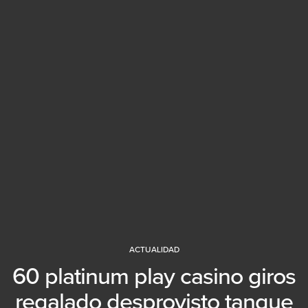
ACTUALIDAD
60 platinum play casino giros
regalado desprovisto tanque