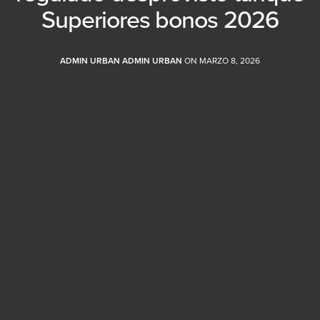
Superiores bonos 2026
ADMIN URBAN ADMIN URBAN
ON MARZO 8, 2026