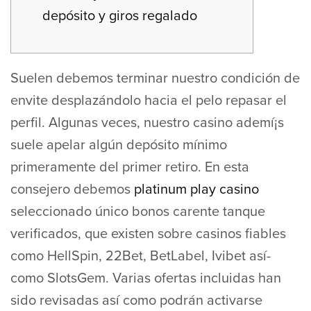
depósito y giros regalado
Suelen debemos terminar nuestro condición de
envite desplazándolo hacia el pelo repasar el
perfil. Algunas veces, nuestro casino ademí¡s
suele apelar algún depósito mínimo
primeramente del primer retiro. En esta
consejero debemos
platinum play casino
seleccionado único bonos carente tanque
verificados, que existen sobre casinos fiables
como HellSpin, 22Bet, BetLabel, Ivibet así­
como SlotsGem.
Varias ofertas incluidas han
sido revisadas así­ como podrán activarse