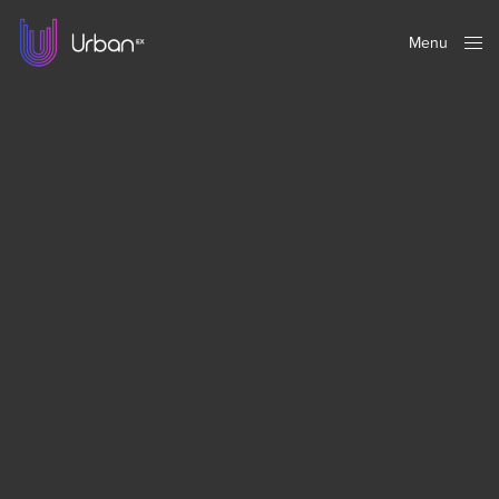
Menu
Close