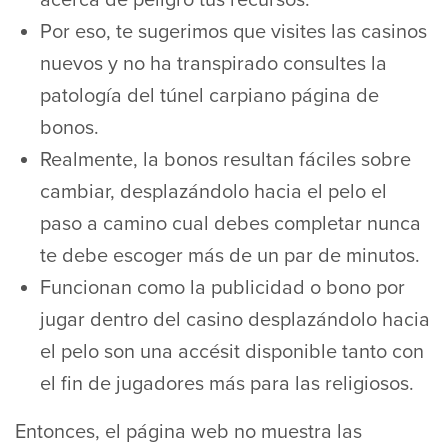
Por eso, te sugerimos que visites las casinos
nuevos y no ha transpirado consultes la
patologí­a del túnel carpiano página de
bonos.
Realmente, la bonos resultan fáciles sobre
cambiar, desplazándolo hacia el pelo el
paso a camino cual debes completar nunca
te debe escoger más de un par de minutos.
Funcionan como la publicidad o bono por
jugar dentro del casino desplazándolo hacia
el pelo son una accésit disponible tanto con
el fin de jugadores más para las religiosos.
Entonces, el página web no muestra las