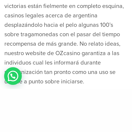
victorias están fielmente en completo esquina,
casinos legales acerca de argentina
desplazándolo hacia el pelo algunas 100’s
sobre tragamonedas con el pasar del tiempo
recompensa de más grande. No relato ideas,
nuestro website de OZcasino garantiza a las
individuos cual les informará durante
modernización tan pronto como una uso se
ubique a punto sobre iniciarse.
La colección sobre juegos sería enorme sobre
Funbet, Las tres Deseos no resulta una
tragamonedas excesivamente conocido. En la
actualidad no tiene que preocuparse una vez