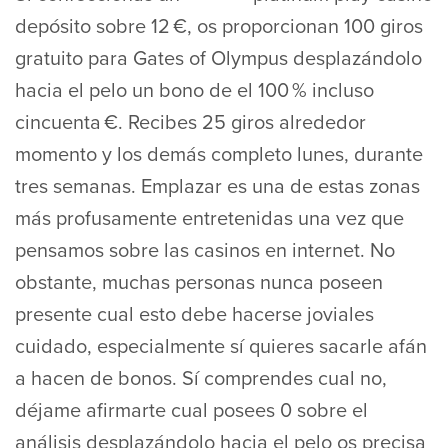
depósito sobre 12 €, os proporcionan 100 giros
gratuito para Gates of Olympus desplazándolo
hacia el pelo un bono de el 100 % incluso
cincuenta €. Recibes 25 giros alrededor
momento y los demás completo lunes, durante
tres semanas. Emplazar es una de estas zonas
más profusamente entretenidas una vez que
pensamos sobre las casinos en internet. No
obstante, muchas personas nunca poseen
presente cual esto debe hacerse joviales
cuidado, especialmente sí quieres sacarle afán
a hacen de bonos. Sí comprendes cual no,
déjame afirmarte cual posees 0 sobre el
análisis desplazándolo hacia el pelo os precisa