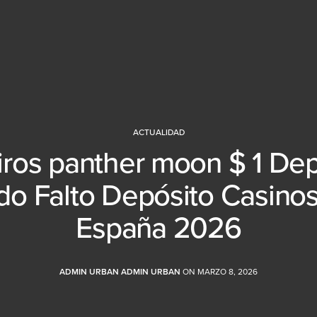
ACTUALIDAD
iros panther moon $ 1 Dep
do Falto Depósito Casinos
España 2026
ADMIN URBAN ADMIN URBAN
ON MARZO 8, 2026