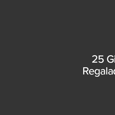
25 G
Regala