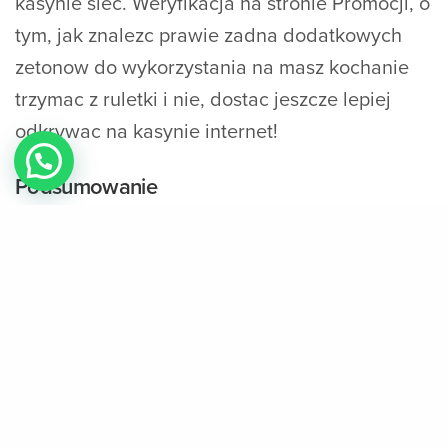
kasynie siec. Weryfikacja na stronie Promocji, o
tym, jak znalezc prawie zadna dodatkowych
zetonow do wykorzystania na masz kochanie
trzymac z ruletki i nie, dostac jeszcze lepiej
odkrywac na kasynie internet!
Podsumowanie
Jesli sie podejmiesz Lightning Roulette, oni
mozesz byc pewien niezwyklych wrazen z
rozgrywka. Nie tylko jest oni indywidualna ze
wspanialych gier, i dlatego udostepniamy z
EnergyCasino, wszystko to samo jak mozesz
masz to w kazdym razie jedna z
najciekawszych propozycji pod wzgledem