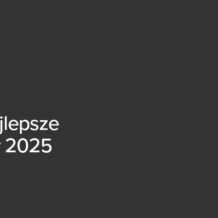
jlepsze
y 2025