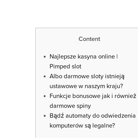
Content
Najlepsze kasyna online |
Pimped slot
Albo darmowe sloty istnieją
ustawowe w naszym kraju?
Funkcje bonusowe jak i również
darmowe spiny
Bądź automaty do odwiedzenia
komputerów są legalne?