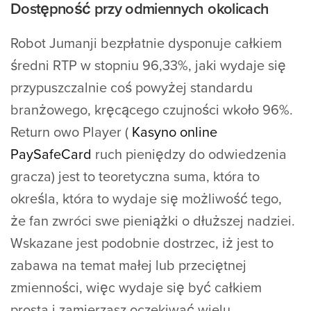
Dostępność przy odmiennych okolicach
Robot Jumanji bezpłatnie dysponuje całkiem
średni RTP w stopniu 96,33%, jaki wydaje się
przypuszczalnie coś powyżej standardu
branżowego, kręcącego czujności wkoło 96%.
Return owo Player (
Kasyno online
PaySafeCard
ruch pieniędzy do odwiedzenia
gracza) jest to teoretyczna suma, która to
określa, która to wydaje się możliwość tego,
że fan zwróci swe pieniążki o dłuższej nadziei.
Wskazane jest podobnie dostrzec, iż jest to
zabawa na temat małej lub przeciętnej
zmienności, więc wydaje się być całkiem
prosta i zamierzasz oczekiwać wielu