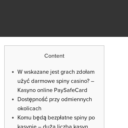
Content
W wskazane jest grach zdołam
użyć darmowe spiny casino? –
Kasyno online PaySafeCard
Dostępność przy odmiennych
okolicach
Komu będą bezpłatne spiny po
kasynie – duża liczba kasyn