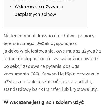
Wskazówki o używania
bezpłatnych spinów
Na ten moment, kasyno nie ułatwia pomocy
telefonicznego. Jeżeli dysponujesz
jakiekolwiek testowania, owe musisz używać z
jednej dostępnej opcji czy szukać odpowiedzi
po sekcji zadawane pytania obsługa
konsumenta FAQ. Kasyno HellSpin przekazuje
użyteczne funkcje płatności np. e-portfele,
standardowy bank transfer, lub kryptowaluty.
W wskazane jest grach zdołam użyć