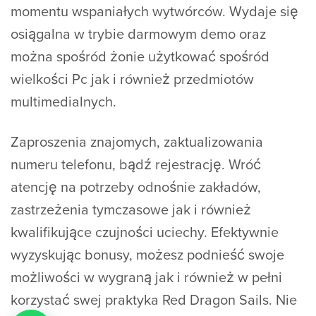
momentu wspaniałych wytwórców. Wydaje się
osiągalna w trybie darmowym demo oraz
można spośród żonie użytkować spośród
wielkości Pc jak i również przedmiotów
multimedialnych.
Zaproszenia znajomych, zaktualizowania
numeru telefonu, bądź rejestrację. Wróć
atencję na potrzeby odnośnie zakładów,
zastrzeżenia tymczasowe jak i również
kwalifikujące czujności uciechy. Efektywnie
wyzyskując bonusy, możesz podnieść swoje
możliwości w wygraną jak i również w pełni
korzystać swej praktyka Red Dragon Sails. Nie