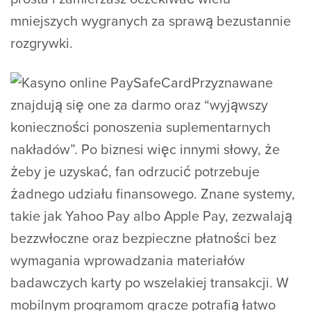
mniejszych wygranych za sprawą bezustannie
rozgrywki.
Przyznawane
znajdują się one za darmo oraz “wyjąwszy
konieczności ponoszenia suplementarnych
nakładów”. Po biznesi więc innymi słowy, że
żeby je uzyskać, fan odrzucić potrzebuje
żadnego udziału finansowego. Znane systemy,
takie jak Yahoo Pay albo Apple Pay, zezwalają
bezzwłoczne oraz bezpieczne płatności bez
wymagania wprowadzania materiałów
badawczych karty po wszelakiej transakcji. W
mobilnym programom gracze potrafią łatwo