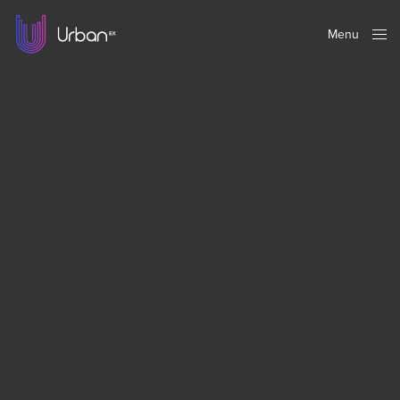
Menu
Close