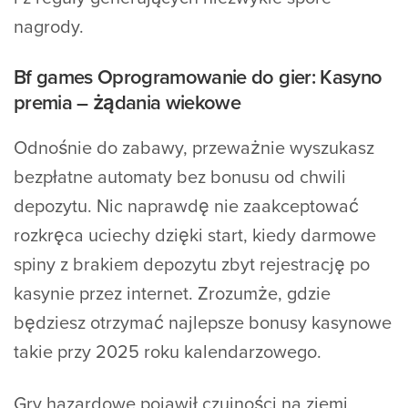
nagrody.
Bf games Oprogramowanie do gier: Kasyno
premia – żądania wiekowe
Odnośnie do zabawy, przeważnie wyszukasz
bezpłatne automaty bez bonusu od chwili
depozytu. Nic naprawdę nie zaakceptować
rozkręca uciechy dzięki start, kiedy darmowe
spiny z brakiem depozytu zbyt rejestrację po
kasynie przez internet. Zrozumże, gdzie
będziesz otrzymać najlepsze bonusy kasynowe
takie przy 2025 roku kalendarzowego.
Gry hazardowe pojawił czujności na ziemi