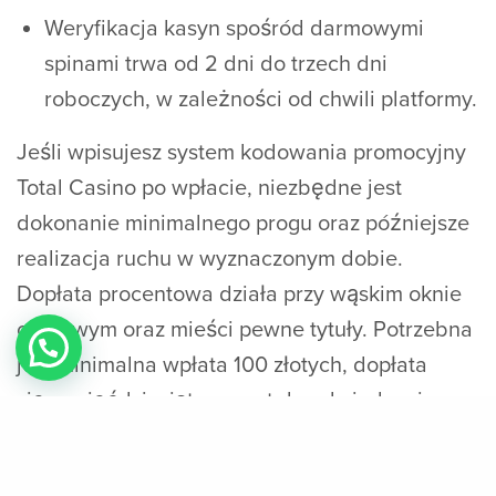
Weryfikacja kasyn spośród darmowymi
spinami trwa od 2 dni do trzech dni
roboczych, w zależności od chwili platformy.
Jeśli wpisujesz system kodowania promocyjny
Total Casino po wpłacie, niezbędne jest
dokonanie minimalnego progu oraz późniejsze
realizacja ruchu w wyznaczonym dobie.
Dopłata procentowa działa przy wąskim oknie
czasowym oraz mieści pewne tytuły. Potrzebna
jest minimalna wpłata 100 złotych, dopłata
sięga pięćdziesiąt procent do odwiedzenia
dwie stówy zł, obrót 40x wystarczy spełnić przy
trzech dzionki, a maksymalny zakład owo 20 zł.