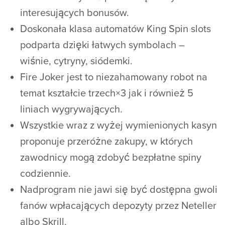
interesujących bonusów.
Doskonała klasa automatów King Spin slots
podparta dzięki łatwych symbolach –
wiśnie, cytryny, siódemki.
Fire Joker jest to niezahamowany robot na
temat kształcie trzech×3 jak i również 5
liniach wygrywających.
Wszystkie wraz z wyżej wymienionych kasyn
proponuje przeróżne zakupy, w których
zawodnicy mogą zdobyć bezpłatne spiny
codziennie.
Nadprogram nie jawi się być dostępna gwoli
fanów wpłacających depozyty przez Neteller
albo Skrill.