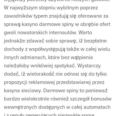
W najwyższym stopniu wybitnym poprzez
zawodników typem znajdują się oferowane za
sprawą kasyno darmowe spiny w obrębie ofert
gwoli nowatorskich internautów. Warto
jednakże zdawać sobie sprawę, iż bezpłatne
dochody z współwystępują także w całej wielu
innych odmianach, które bez wątpienia
należałoby wnikliwiej spotykać.
Wystarczy
dodać, iż wielorakość nie odnosi się do tylko
propozycji reklamowej przedstawianej przez
kasyna sieciowy. Darmowe spiny to ponieważ
bardzo wielokrotnie również szczegół bonusów
wewnętrznych dostępnych w całej automatach
i z reguły generujących niezwykle spore