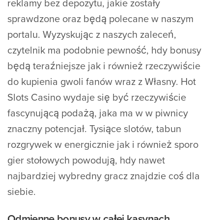
reklamy bez depozytu, jakie zostały
sprawdzone oraz będą polecane w naszym
portalu. Wyzyskując z naszych zaleceń,
czytelnik ma podobnie pewność, hdy bonusy
będą teraźniejsze jak i również rzeczywiście
do kupienia gwoli fanów wraz z Własny. Hot
Slots Casino wydaje się być rzeczywiście
fascynującą podażą, jaka ma w w piwnicy
znaczny potencjał. Tysiące slotów, tabun
rozgrywek w energicznie jak i również sporo
gier stołowych powodują, hdy nawet
najbardziej wybredny gracz znajdzie coś dla
siebie.
Odmienne bonusy w całej kasynach