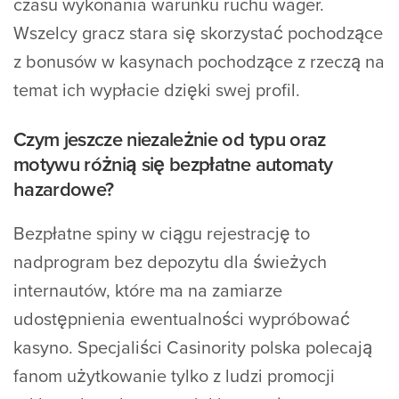
czasu wykonania warunku ruchu wager.
Wszelcy gracz stara się skorzystać pochodzące
z bonusów w kasynach pochodzące z rzeczą na
temat ich wypłacie dzięki swej profil.
Czym jeszcze niezależnie od typu oraz
motywu różnią się bezpłatne automaty
hazardowe?
Bezpłatne spiny w ciągu rejestrację to
nadprogram bez depozytu dla świeżych
internautów, które ma na zamiarze
udostępnienia ewentualności wypróbować
kasyno. Specjaliści Casinority polska polecają
fanom użytkowanie tylko z ludzi promocji