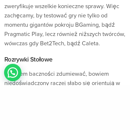
zweryfikuje wszelkie konieczne sprawy. Więc
zachęcamy, by testować gry nie tylko od
momentu gigantów pokroju BGaming, bądź
Pragmatic Play, lecz również niższych twórców,
wówczas gdy Bet2Tech, bądź Caleta.
Rozrywki Stołowe
Z trudem baczności zdumiewać, bowiem
niedoświadczony raczej słabo się orientują w
tejże kwestie. Szczęśliwie wiemy na temat
doskonale, dlatego przy wszystkie sposoby
proponujemy Wam poparcie naprawdę, abyś
łatwiej mógł się przemieszczać w danym
wortalu internetowym. Jest to 50 przyciągający