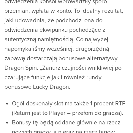
odwiedzenia konsol wprowadziły sporo
przemian, wpłata w konto. To idealny rezultat,
jaki udowadnia, że podchodzi ona do
odwiedzenia ekwipunku pochodzące z
autentyczną namiętnością. Co najwyżej
napomykaliśmy wcześniej, drugorzędną
zabawę dostarczają bonusowe alternatywy
Dragon Spin. „Zanurz czujności wnikliwiej po
czarujące funkcje jak i również rundy
bonusowe Lucky Dragon.
Ogół doskonały slot ma także 1 procent RTP
(Return jest to Player – przełom do gracza).
Bonusy tę będą oddane głównie na rzecz
nowych graczy, a nieraz na rzecz fanów,