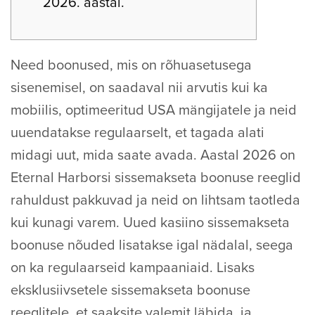
2026. aastal.
Need boonused, mis on rõhuasetusega
sisenemisel, on saadaval nii arvutis kui ka
mobiilis, optimeeritud USA mängijatele ja neid
uuendatakse regulaarselt, et tagada alati
midagi uut, mida saate avada. Aastal 2026 on
Eternal Harborsi sissemakseta boonuse reeglid
rahuldust pakkuvad ja neid on lihtsam taotleda
kui kunagi varem. Uued kasiino sissemakseta
boonuse nõuded lisatakse igal nädalal, seega
on ka regulaarseid kampaaniaid.
Lisaks
eksklusiivsetele sissemakseta boonuse
reeglitele, et saaksite valemit läbida, ja