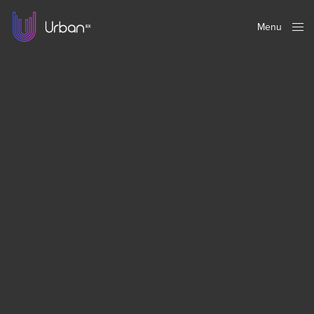
Menu
Close