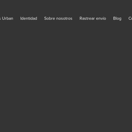
s Urban
Identidad
Sobre nosotros
Rastrear envío
Blog
C