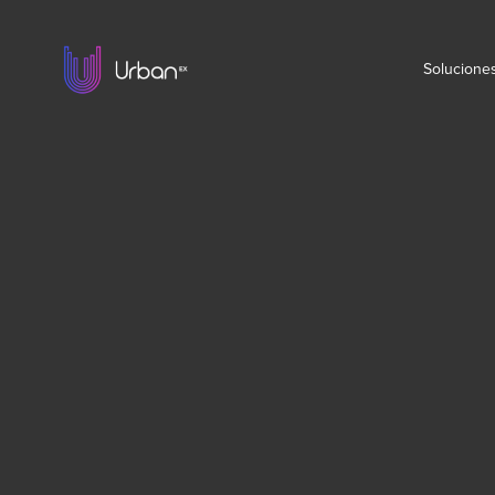
Solucione