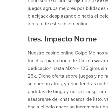
bono sobre recibo seri�a de 4.000 M
juegos agrupa mejores posibilidades 
blackjack desplazandolo hacia el pelo
acerca de este casino online!
tres. Impacto No me
Nuestro casino online Golpe Me nos s
tunel carpiano bono de
Casino waza
dedicacion hasta MXN + 125 giros sin 
25x. Dicho oferta sobre juegos y no ha
se quedan atras, ya que tendras nad
partidas de bingo y no ha transpirado
asesorarse del chat acerca de listo,
hacia el pelo nacer an incrementar h