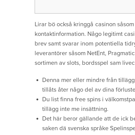
Lirar bö också kringgå casinon såsom 
kontaktinformation. Någo legitimt cas
brev samt svarar inom potentiella tid
leverantörer såsom NetEnt, Pragmatic 
sortimen av slots, bordsspel sam live
Denna mer eller mindre från tillägg
tillåts åter någo del av dina förluste
Du list finna free spins i välkomstp
tillägg inte me insättning.
Det här beror gällande att de ick b
saken dä svenska språke Spelinspekt