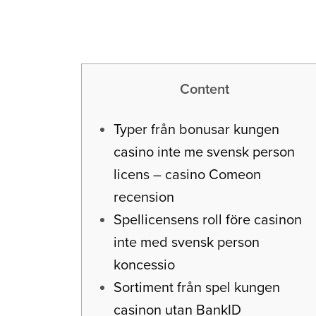
Content
Typer från bonusar kungen
casino inte me svensk person
licens – casino Comeon
recension
Spellicensens roll före casinon
inte med svensk person
koncessio
Sortiment från spel kungen
casinon utan BankID