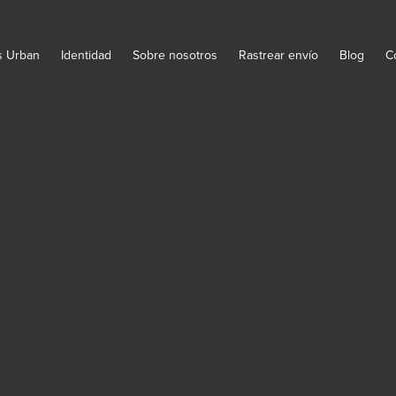
s Urban
Identidad
Sobre nosotros
Rastrear envío
Blog
C