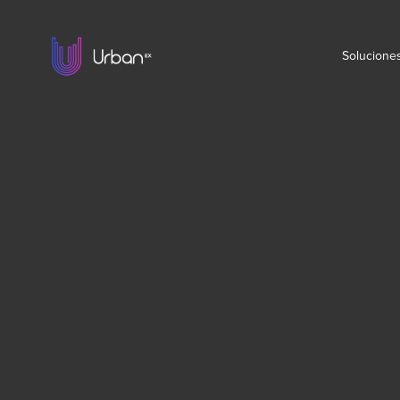
Solucione