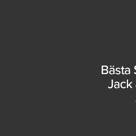
Bästa 
Jack