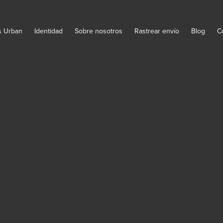
s Urban
Identidad
Sobre nosotros
Rastrear envío
Blog
C