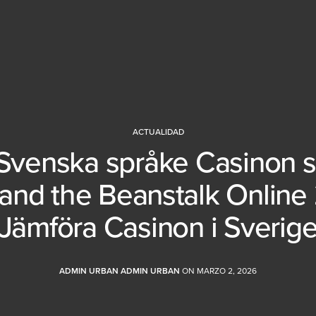
ACTUALIDAD
Svenska språke Casinon s
 and the Beanstalk Online
Jämföra Casinon i Sverig
ADMIN URBAN ADMIN URBAN
ON MARZO 2, 2026