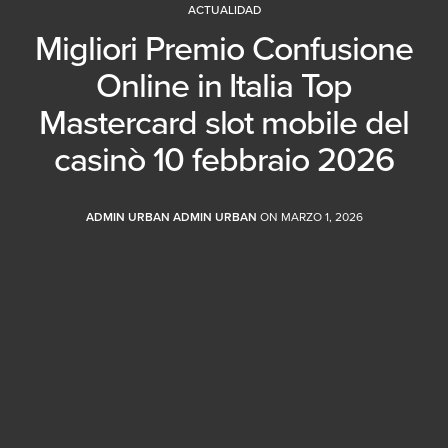
ACTUALIDAD
Migliori Premio Confusione
Online in Italia Top
Mastercard slot mobile del
casinò 10 febbraio 2026
ADMIN URBAN ADMIN URBAN
ON MARZO 1, 2026