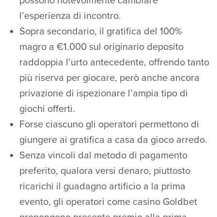
possono notevolmente cambiare
l’esperienza di incontro.
Sopra secondario, il gratifica del 100%
magro a €1.000 sul originario deposito
raddoppia l’urto antecedente, offrendo tanto
più riserva per giocare, però anche ancora
privazione di ispezionare l’ampia tipo di
giochi offerti.
Forse ciascuno gli operatori permettono di
giungere ai gratifica a casa da gioco arredo.
Senza vincoli dal metodo di pagamento
preferito, qualora versi denaro, piuttosto
ricarichi il guadagno artificio a la prima
evento, gli operatori come casino Goldbet