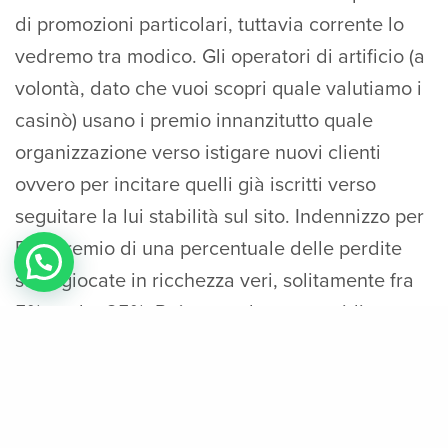
di promozioni particolari, tuttavia corrente lo
vedremo tra modico. Gli operatori di artificio (a
volontà, dato che vuoi scopri quale valutiamo i
casinò) usano i premio innanzitutto quale
organizzazione verso istigare nuovi clienti
ovvero per incitare quelli già iscritti verso
seguitare la lui stabilità sul sito. Indennizzo per
Fun Premio di una percentuale delle perdite
sulle giocate in ricchezza veri, solitamente fra
5% anche 25%. Può avere luogo quotidiano,
ebdomadario oppure rivista, di nuovo alcuni
bisca limitano il premio cashback solo a
determinate categorie di giochi.