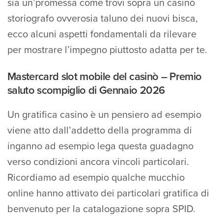
sia un’promessa come trovi sopra un casinò
storiografo ovverosia taluno dei nuovi bisca,
ecco alcuni aspetti fondamentali da rilevare
per mostrare l’impegno piuttosto adatta per te.
Mastercard slot mobile del casinò – Premio
saluto scompiglio di Gennaio 2026
Un gratifica casino è un pensiero ad esempio
viene atto dall’addetto della programma di
inganno ad esempio lega questa guadagno
verso condizioni ancora vincoli particolari.
Ricordiamo ad esempio qualche mucchio
online hanno attivato dei particolari gratifica di
benvenuto per la catalogazione sopra SPID.