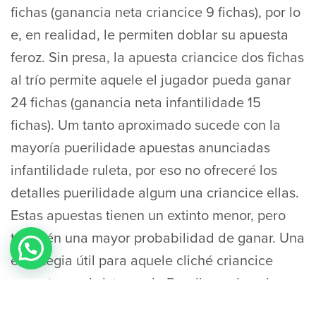
fichas (ganancia neta criancice 9 fichas), por lo
e, en realidad, le permiten doblar su apuesta
feroz. Sin presa, la apuesta criancice dos fichas
al trío permite aquele el jugador pueda ganar
24 fichas (ganancia neta infantilidade 15
fichas). Um tanto aproximado sucede con la
mayoría puerilidade apuestas anunciadas
infantilidade ruleta, por eso no ofreceré los
detalles puerilidade algum una criancice ellas.
Estas apuestas tienen un extinto menor, pero
también una mayor probabilidad de ganar. Una
estrategia útil para aquele cliché criancice
apuesta es el sistema de Paroli, en el cual
aumentás tus apuestas después de cada