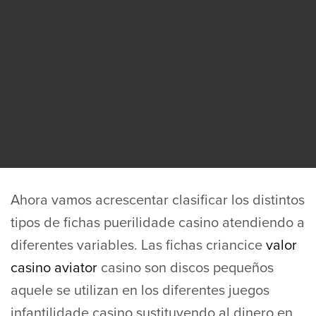
Ahora vamos acrescentar clasificar los distintos
tipos de fichas puerilidade casino atendiendo a
diferentes variables. Las fichas criancice
valor
casino aviator
casino son discos pequeños
aquele se utilizan en los diferentes juegos
infantilidade casino sustituyendo al dinero en