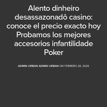
Alento dinheiro
desassazonadô casino:
conoce el precio exacto hoy
Probamos los mejores
accesorios infantilidade
Poker
ADMIN URBAN ADMIN URBAN
ON FEBRERO 28, 2026