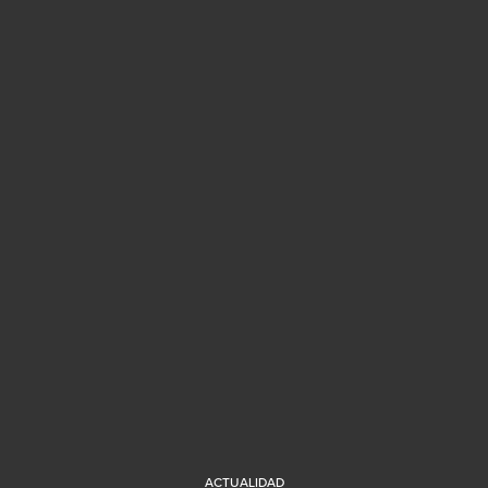
ACTUALIDAD