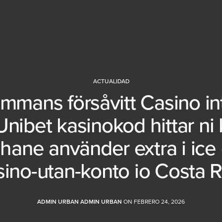
ACTUALIDAD
ammans försåvitt Casino i
Unibet kasinokod hittar ni
hane använder extra i ice
sino-utan-konto io Costa R
ADMIN URBAN ADMIN URBAN
ON FEBRERO 24, 2026