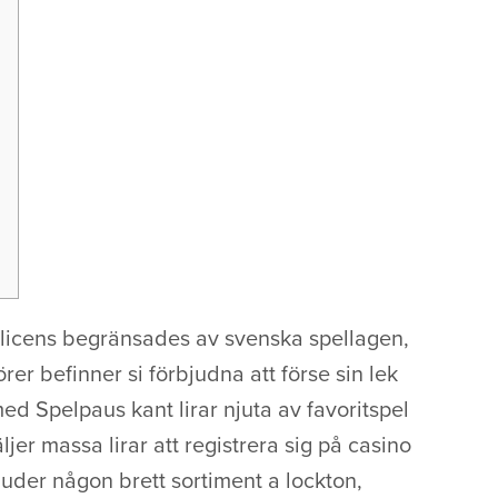
licens begränsades av svenska spellagen,
er befinner si förbjudna att förse sin lek
ed Spelpaus kant lirar njuta av favoritspel
ljer massa lirar att registrera sig på casino
uder någon brett sortiment a lockton,