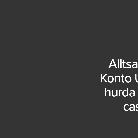
Allts
Konto 
hurda 
ca