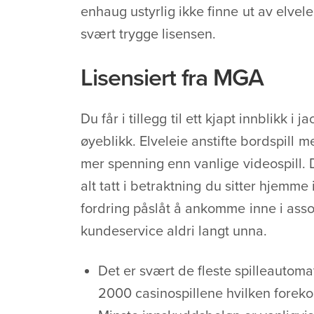
enhaug ustyrlig ikke finne ut av elvel
svært trygge lisensen.
Lisensiert fra MGA
Du får i tillegg til ett kjapt innblikk i 
øyeblikk.
Elveleie anstifte bordspill 
mer spenning enn vanlige videospill. D
alt tatt i betraktning du sitter hjemme
fordring påslåt å ankomme inne i assosi
kundeservice aldri langt unna.
Det er svært de fleste spilleautoma
2000 casinospillene hvilken forek