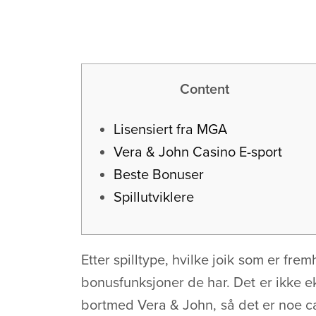
Content
Lisensiert fra MGA
Vera & John Casino E-sport
Beste Bonuser
Spillutviklere
Etter spilltype, hvilke joik som er frem
bonusfunksjoner de har. Det er ikke 
bortmed Vera & John, så det er noe ca