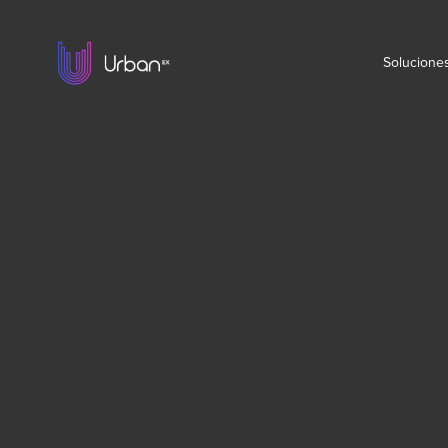
Solucione