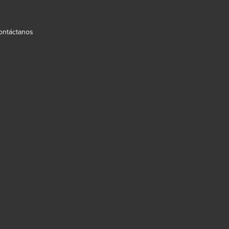
ontáctanos