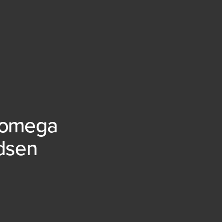
g omega
ddsen