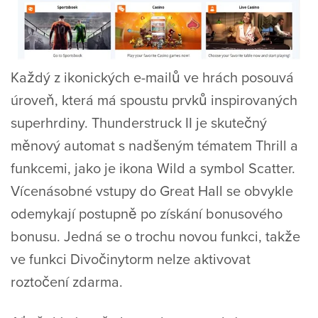
Každý z ikonických e-mailů ve hrách posouvá
úroveň, která má spoustu prvků inspirovaných
superhrdiny. Thunderstruck II je skutečný
měnový automat s nadšeným tématem Thrill a
funkcemi, jako je ikona Wild a symbol Scatter.
Vícenásobné vstupy do Great Hall se obvykle
odemykají postupně po získání bonusového
bonusu. Jedná se o trochu novou funkci, takže
ve funkci Divočinytorm nelze aktivovat
roztočení zdarma.