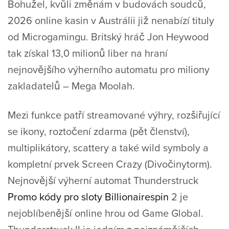
Bohužel, kvůli změnám v budovách soudců,
2026 online kasin v Austrálii již nenabízí tituly
od Microgamingu. Britský hráč Jon Heywood
tak získal 13,0 milionů liber na hraní
nejnovějšího výherního automatu pro miliony
zakladatelů – Mega Moolah.
Mezi funkce patří streamované výhry, rozšiřující
se ikony, roztočení zdarma (pět členství),
multiplikátory, scattery a také wild symboly a
kompletní prvek Screen Crazy (Divočinytorm).
Nejnovější výherní automat Thunderstruck
Promo kódy pro sloty Billionairespin
2 je
nejoblíbenější online hrou od Game Global.