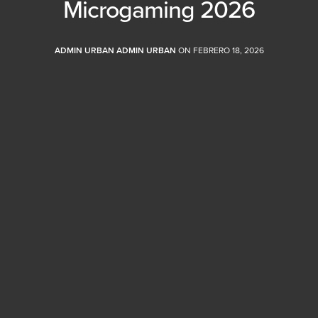
Microgaming 2026
ADMIN URBAN ADMIN URBAN
ON FEBRERO 18, 2026