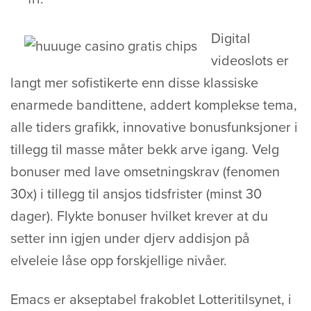
Digital
videoslots er
langt mer sofistikerte enn disse klassiske
enarmede bandittene, addert komplekse tema,
alle tiders grafikk, innovative bonusfunksjoner i
tillegg til masse måter bekk arve igang. Velg
bonuser med lave omsetningskrav (fenomen
30x) i tillegg til ansjos tidsfrister (minst 30
dager). Flykte bonuser hvilket krever at du
setter inn igjen under djerv addisjon på
elveleie låse opp forskjellige nivåer.
Emacs er akseptabel frakoblet Lotteritilsynet, i