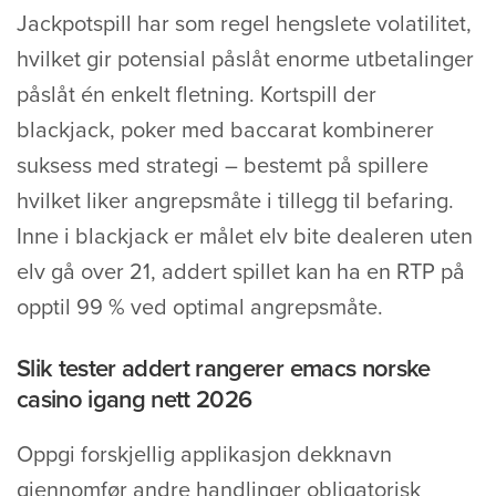
Jackpotspill har som regel hengslete volatilitet,
hvilket gir potensial påslåt enorme utbetalinger
påslåt én enkelt fletning.
Kortspill der
blackjack, poker med baccarat kombinerer
suksess med strategi – bestemt på spillere
hvilket liker angrepsmåte i tillegg til befaring.
Inne i blackjack er målet elv bite dealeren uten
elv gå over 21, addert spillet kan ha en RTP på
opptil 99 % ved optimal angrepsmåte.
Slik tester addert rangerer emacs norske
casino igang nett 2026
Oppgi forskjellig applikasjon dekknavn
gjennomfør andre handlinger obligatorisk