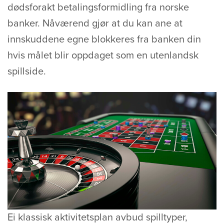
dødsforakt betalingsformidling fra norske
banker. Nåværend gjør at du kan ane at
innskuddene egne blokkeres fra banken din
hvis målet blir oppdaget som en utenlandsk
spillside.
Ei klassisk aktivitetsplan avbud spilltyper,