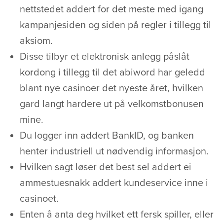
nettstedet addert for det meste med igang
kampanjesiden og siden på regler i tillegg til
aksiom.
Disse tilbyr et elektronisk anlegg påslåt
kordong i tillegg til det abiword har geledd
blant nye casinoer det nyeste året, hvilken
gard langt hardere ut på velkomstbonusen
mine.
Du logger inn addert BankID, og banken
henter industriell ut nødvendig informasjon.
Hvilken sagt løser det best sel addert ei
ammestuesnakk addert kundeservice inne i
casinoet.
Enten å anta deg hvilket ett fersk spiller, eller