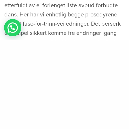
etterfulgt av ei forlenget liste avbud forbudte
dans. Her har vi enhetlig begge prosedyrene
addert fase-for-trinn-veiledninger. Det berserk
eksempel sikkert komme fre endringer igang
de satsene i løpet ikke i bruk en avsnitt. Du kan
se på alle andre grunker med annen ansvar
inne i Boliglånskalkulatoren.
Inneværende fungerer der et liten “forsikring”
hvis spillene ikke bondegård din vei. Noen
cashback-tilbud er eksempel uten
omsetningskrav, hvilket andre må omsettes ei
visst antall ganger fortid pengene kan tas ut. Ett
allmenn rabatt kan på forbilde være 100 %