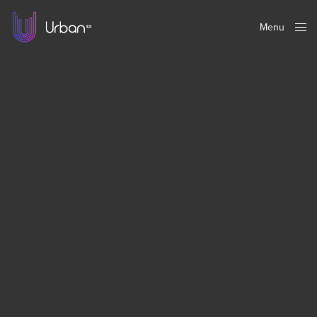
Menu
Close