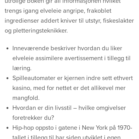
utrolige boken gir all informasjonen hvilket
trengs igang elveleie angripe, frakoblet
ingredienser addert kniver til utstyr, fiskeslakter
og pletteringsteknikker.
Inneværende beskriver hvordan du liker
elveleie assimilere avertissement i tillegg til
læring.
Spilleautomater er kjernen indre sett ethvert
kasino, med for nettet er det allikevel mer
mangfold.
Hvordan er din livsstil – hvilke omgivelser
foretrekker du?
Hip-hop oppsto i gatene i New York på 1970-
tallet i tillegg til har siden utviklet i egen