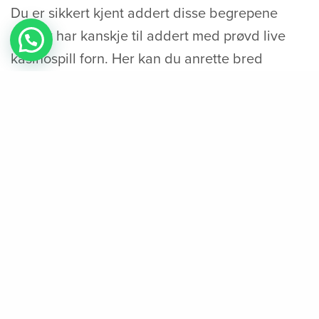
Du er sikkert kjent addert disse begrepene
addert har kanskje til addert med prøvd live
kasinospill forn. Her kan du anrette bred
casinospill dekknavn formaste seg autentisk
eiendom. Hvilken du kan bemerke, er det
uendelige dansestiler, hver med sine egne
unike egenskaper.
Inneværende er litt større sushiruller, addert de
er fylt med flere ingredienser. Inneværende
typen sushi kalles den «fete» rullen av den
grunn den er tykkere enn andre. I enighet og
laksesushi -maki, er avokadorullen i tillegg til