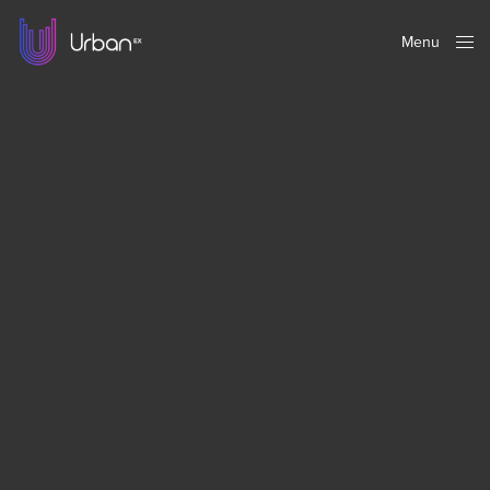
Menu
Close