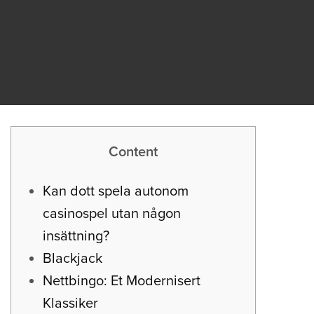
Content
Kan dott spela autonom
casinospel utan någon
insättning?
Blackjack
Nettbingo: Et Modernisert
Klassiker