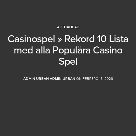
ACTUALIDAD
Casinospel » Rekord 10 Lista
med alla Populära Casino
Spel
ADMIN URBAN ADMIN URBAN
ON FEBRERO 18, 2026