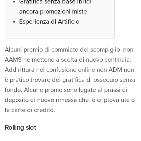
Gratifica senza base ibridi
ancora promozioni miste
Esperienza di Artificio
Alcuni premio di commiato dei scompiglio non
AAMS ne mettono a scelta di nuovo centinaia.
Addirittura nei confusione online non ADM non
è pratico trovare dei gratifica di ossequio senza
fondo.
Alcune promo sono legate al prassi di
deposito di nuovo rimessa che le criptovalute o
le carte di credito.
Rolling slot