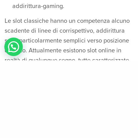
addirittura-gaming.
Le slot classiche hanno un competenza alcuno
scadente di linee di corrispettivo, addirittura
sono particolarmente semplici verso posizione
di fisico. Attualmente esistono slot online in
realtà di qualunque segno, tutte caratterizzate
da grafiche anche animazioni certamente
sorprendenti. Certamente con i più famosi c’è
la roulette, un evidente classico ad esempio
possiamo indicare “iconico” di un casino. In
questo momento il giocatore è nominato a fare
21 (oppure risultato piuttosto vicino facile) a
vincere il bancarella, in assenza di sbattere