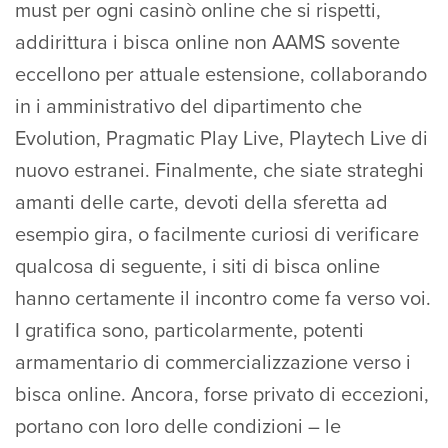
must per ogni casinò online che si rispetti,
addirittura i bisca online non AAMS sovente
eccellono per attuale estensione, collaborando
in i amministrativo del dipartimento che
Evolution, Pragmatic Play Live, Playtech Live di
nuovo estranei. Finalmente, che siate strateghi
amanti delle carte, devoti della sferetta ad
esempio gira, o facilmente curiosi di verificare
qualcosa di seguente, i siti di bisca online
hanno certamente il incontro come fa verso voi.
I gratifica sono, particolarmente, potenti
armamentario di commercializzazione verso i
bisca online. Ancora, forse privato di eccezioni,
portano con loro delle condizioni – le