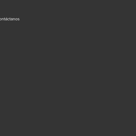
ontáctanos