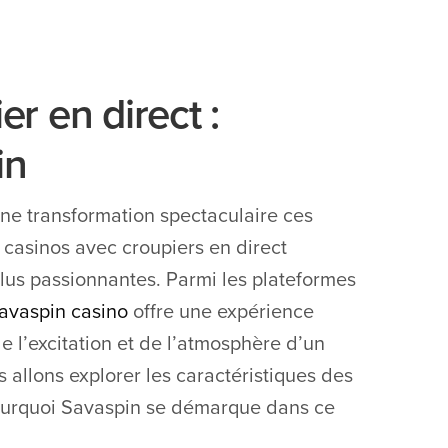
r en direct :
in
ne transformation spectaculaire ces
casinos avec croupiers en direct
plus passionnantes. Parmi les plateformes
avaspin casino
offre une expérience
e l’excitation et de l’atmosphère d’un
s allons explorer les caractéristiques des
pourquoi Savaspin se démarque dans ce